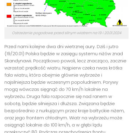
Ostrzeżenie pogodowe przed silnym wiatrem na 19 i 20.01.2024
Przed nami kolejne dwa dni wietrznej aury. Dziś i jutro
(19/20.01) Polska będzie w zasięgu systemu niżów znad
Skandynawii. Początkowo powoli, lecz znacząco, zacznie
wzrastać prędkość wiatru. Najpierw czeka nwas krótka
fala wiatru, która obejmie głównie wybrzeże i
najsilniejsza będzie wczesnym popołudniem. Porywy
mogą wówczas sięgnąć do 70 km/h lokalnie na
wybrzeżu. Druga fala rozpocznie się nad ranem w
sobotę, będzie silniejsza i dłuższa. Związana będzie
bezpośrednio z nurkującym przez kraje bałtyckie niżem,
oraz jego frontem chłodnym. Wiatr na wybrzeżu może
osiągnąć lokalnie do 100 km/h, a w głębi lądu
przekroczyć 80. Podczas przechodzenia frontu