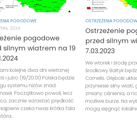
ŻENIA POGODOWE
OSTRZEŻENIA POGODO
ZNIA, 2024
Ostrzeżenie p
zeżenie pogodowe
przed silnym 
d silnym wiatrem na 19
7.03.2023
01.2024
We wtorek i środę prz
ami kolejne dwa dni wietrznej
środkowy Bałtyk będzi
iś i jutro (19/20.01) Polska będzie
Cornelis. Głęboki ukł
ęgu systemu niżów znad
przyniesie silny wiatr
awii. Początkowo powoli, lecz
zmiany ciśnienia, a n
co, zacznie wzrastać prędkość
możliwe burze. Na wy
 Najpierw czeka nwas krótka fala
mogą sięgnąć lokalnie
która...