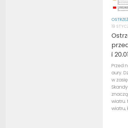
OSTRZE
19 STYC
Ostr
prze
i 20.
Przed n
aury. Dz
w zasi
Skandyn
znaczą
wiatru.
wiatru, 