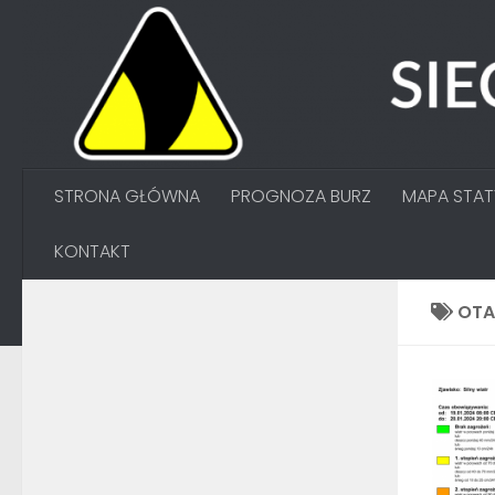
Przejdź do treści
STRONA GŁÓWNA
PROGNOZA BURZ
MAPA STA
KONTAKT
OT