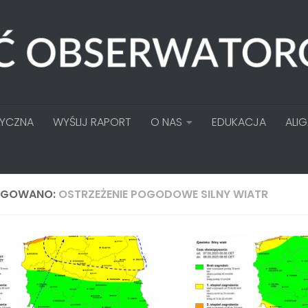
TYCZNA
WYŚLIJ RAPORT
O NAS
EDUKACJA
ALI
AGOWANO:
OSTRZEŻENIE POGODOWE SILNY WIATR