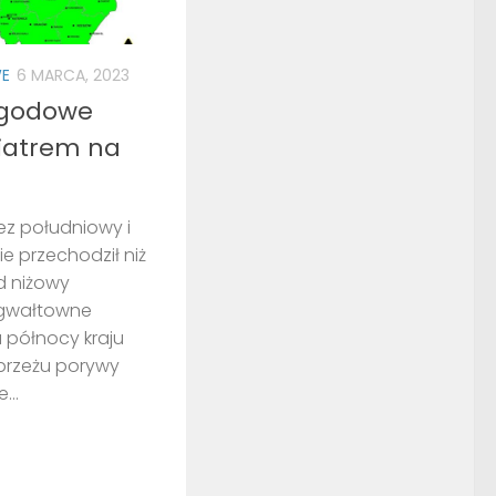
WE
6 MARCA, 2023
ogodowe
wiatrem na
ez południowy i
e przechodził niż
ad niżowy
, gwałtowne
a północy kraju
brzeżu porywy
...