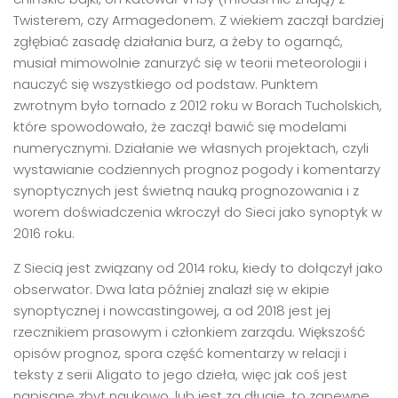
Twisterem, czy Armagedonem. Z wiekiem zaczął bardziej
zgłębiać zasadę działania burz, a żeby to ogarnąć,
musiał mimowolnie zanurzyć się w teorii meteorologii i
nauczyć się wszystkiego od podstaw. Punktem
zwrotnym było tornado z 2012 roku w Borach Tucholskich,
które spowodowało, że zaczął bawić się modelami
numerycznymi. Działanie we własnych projektach, czyli
wystawianie codziennych prognoz pogody i komentarzy
synoptycznych jest świetną nauką prognozowania i z
worem doświadczenia wkroczył do Sieci jako synoptyk w
2016 roku.
Z Siecią jest związany od 2014 roku, kiedy to dołączył jako
obserwator. Dwa lata później znalazł się w ekipie
synoptycznej i nowcastingowej, a od 2018 jest jej
rzecznikiem prasowym i członkiem zarządu. Większość
opisów prognoz, spora część komentarzy w relacji i
teksty z serii Aligato to jego dzieła, więc jak coś jest
napisane zbyt naukowo, lub jest za długie, to zapewne