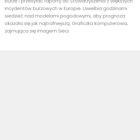
burze i przesyłać raporty do Stowarzyszenia z większych
incydentów burzowych w Europie. Uwielbia godzinami
siedzieć nad modelami pogodowymi, aby prognoza
okazała się jak najtrafniejszą. Graficzka komputerowa,
zajmująca się imagem Sieci.