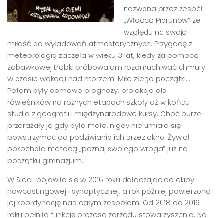
nazwana przez zespół
„Władcą Piorunów” ze
względu na swoją
miłość do wyładowań atmosferycznych. Przygodę z
meteorologią zaczęła w wieku 3 lat, kiedy za pomocą
zabawkowej trąbki próbowałam rozdmuchiwać chmury
w czasie wakacji nad morzem. Miłe złego początki…
Potem były domowe prognozy, prelekcje dla
rówieśników na różnych etapach szkoły aż w końcu
studia z geografii i międzynarodowe kursy. Choć burze
przerażały ją gdy była mała, nigdy nie umiała się
powstrzymać od podziwiania ich przez okno. Żywioł
pokochała metodą „poznaj swojego wroga” już na
początku gimnazjum.
W Sieci pojawiła się w 2016 roku dołączając do ekipy
nowcastingowej i synoptycznej, a rok później powierzono
jej koordynację nad całym zespołem. Od 2018 do 2016
roku pełniła funkcję prezesa zarządu stowarzyszenia. Na