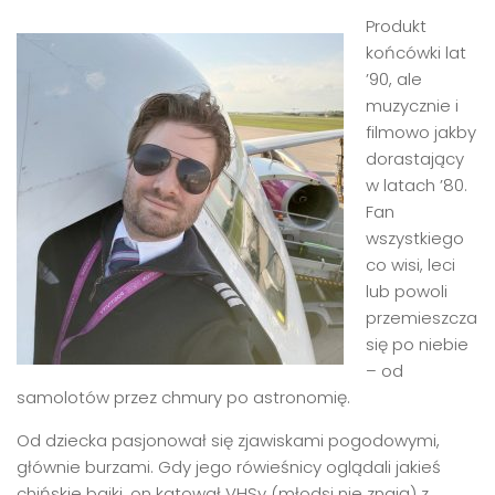
Produkt
końcówki lat
’90, ale
muzycznie i
filmowo jakby
dorastający
w latach ’80.
Fan
wszystkiego
co wisi, leci
lub powoli
przemieszcza
się po niebie
– od
samolotów przez chmury po astronomię.
Od dziecka pasjonował się zjawiskami pogodowymi,
głównie burzami. Gdy jego rówieśnicy oglądali jakieś
chińskie bajki, on katował VHSy (młodsi nie znają) z