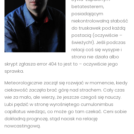
betatesterem,
posiadającym
niekontrolowalną słabość
do truskawek pod każdą
postacią (oczywiście –
świeżych!). Jeśli podczas
relacji coś się wysypie i
strona nie działa albo
skrypt zgłasza error 404 to jest to – oczywiście jego
sprawka.
Meteorologicznie zaczął się rozwijać w momencie, kiedy
ciekawość zaczęła brać górę nad strachem. Cały czas
wie za mało, ale wierzy, że jeszcze czegoś się nauczy.
Lubi pędzić w stronę wyrośniętego cumulonimbus
capillatus wiedząc, co może go tam czekać. Ceni sobie
dokładną prognozę, stąd nacisk na relację
nowcastingową.