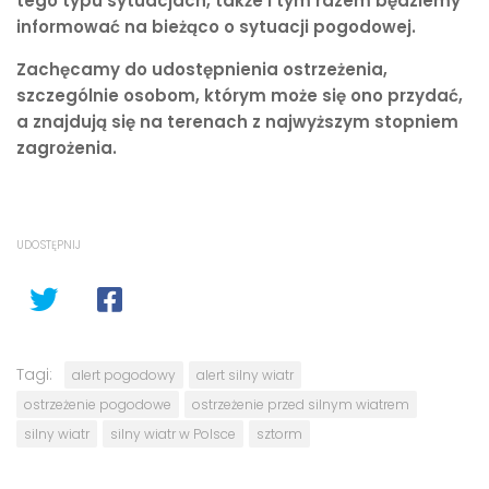
tego typu sytuacjach, także i tym razem będziemy
informować na bieżąco o sytuacji pogodowej.
Zachęcamy do udostępnienia ostrzeżenia,
szczególnie osobom, którym może się ono przydać,
a znajdują się na terenach z najwyższym stopniem
zagrożenia.
UDOSTĘPNIJ
Tagi:
alert pogodowy
alert silny wiatr
ostrzeżenie pogodowe
ostrzeżenie przed silnym wiatrem
silny wiatr
silny wiatr w Polsce
sztorm