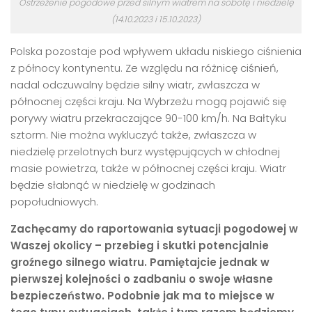
Ostrzeżenie pogodowe przed silnym wiatrem na sobotę i niedzielę
(14.10.2023 i 15.10.2023)
Polska pozostaje pod wpływem układu niskiego ciśnienia
z północy kontynentu. Ze względu na różnicę ciśnień,
nadal odczuwalny będzie silny wiatr, zwłaszcza w
północnej części kraju. Na Wybrzeżu mogą pojawić się
porywy wiatru przekraczające 90-100 km/h. Na Bałtyku
sztorm. Nie można wykluczyć także, zwłaszcza w
niedzielę przelotnych burz występujących w chłodnej
masie powietrza, także w północnej części kraju. Wiatr
będzie słabnąć w niedzielę w godzinach
popołudniowych.
Zachęcamy do raportowania sytuacji pogodowej w
Waszej okolicy – przebieg i skutki potencjalnie
groźnego silnego wiatru. Pamiętajcie jednak w
pierwszej kolejności o zadbaniu o swoje własne
bezpieczeństwo. Podobnie jak ma to miejsce w