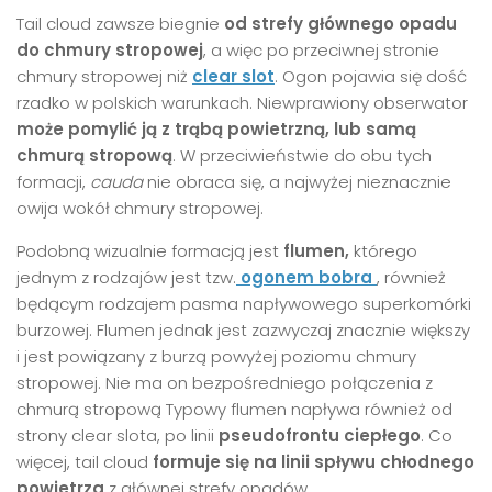
Tail cloud zawsze biegnie
od strefy głównego opadu
do chmury stropowej
, a więc po przeciwnej stronie
chmury stropowej niż
clear slot
. Ogon pojawia się dość
rzadko w polskich warunkach. Niewprawiony obserwator
może pomylić ją z trąbą powietrzną, lub samą
chmurą stropową
. W przeciwieństwie do obu tych
formacji,
cauda
nie obraca się, a najwyżej nieznacznie
owija wokół chmury stropowej.
Podobną wizualnie formacją jest
flumen,
którego
jednym z rodzajów jest tzw.
ogonem bobra
, również
będącym rodzajem pasma napływowego superkomórki
burzowej. Flumen jednak jest zazwyczaj znacznie większy
i jest powiązany z burzą powyżej poziomu chmury
stropowej. Nie ma on bezpośredniego połączenia z
chmurą stropową Typowy flumen napływa również od
strony clear slota, po linii
pseudofrontu ciepłego
. Co
więcej, tail cloud
formuje się na linii spływu chłodnego
powietrza
z głównej strefy opadów.