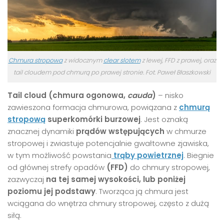
Chmura stropowa
z widocznym
clear slotem
z lewej, FFD z prawej, oraz
tail cloudem pod chmurą po prawej stronie. Fot. Paweł Błaszkowski
Tail cloud (chmura ogonowa,
cauda
)
– nisko
zawieszona formacja chmurowa, powiązana z
chmurą
stropową
superkomórki burzowej
. Jest oznaką
znacznej dynamiki
prądów wstępujących
w chmurze
stropowej i zwiastuje potencjalnie gwałtowne zjawiska,
w tym możliwość powstania
trąby powietrznej
. Biegnie
od głównej strefy opadów
(FFD)
do chmury stropowej,
zazwyczaj
na tej samej wysokości, lub poniżej
poziomu jej podstawy
. Tworząca ją chmura jest
wciągana do wnętrza chmury stropowej, często z dużą
siłą.