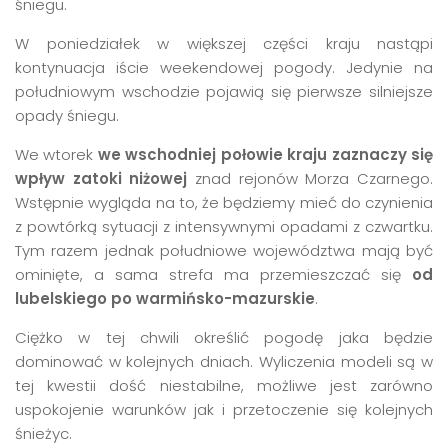
śniegu.
W poniedziałek w większej części kraju nastąpi
kontynuacja iście weekendowej pogody. Jedynie na
południowym wschodzie pojawią się pierwsze silniejsze
opady śniegu.
We wtorek
we wschodniej połowie kraju zaznaczy się
wpływ zatoki niżowej
znad rejonów Morza Czarnego.
Wstępnie wygląda na to, że będziemy mieć do czynienia
z powtórką sytuacji z intensywnymi opadami z czwartku.
Tym razem jednak południowe województwa mają być
ominięte, a sama strefa ma przemieszczać się
od
lubelskiego po warmińsko-mazurskie
.
Ciężko w tej chwili określić pogodę jaka będzie
dominować w kolejnych dniach. Wyliczenia modeli są w
tej kwestii dość niestabilne, możliwe jest zarówno
uspokojenie warunków jak i przetoczenie się kolejnych
śnieżyc.