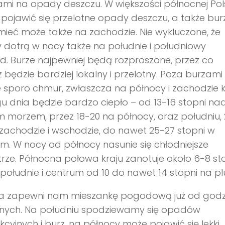
mi na opady deszczu. W większości północnej Pol
ojawić się przelotne opady deszczu, a także bur
ieć może także na zachodzie. Nie wykluczone, że
dotrą w nocy także na południe i południowy
. Burze najpewniej będą rozproszone, przez co
 będzie bardziej lokalny i przelotny. Poza burzami
 sporo chmur, zwłaszcza na północy i zachodzie k
u dnia będzie bardzo ciepło – od 13-16 stopni na
morzem, przez 18-20 na północy, oraz południu, 
zachodzie i wschodzie, do nawet 25-27 stopni w
m. W nocy od północy nasunie się chłodniejsze
rze. Północna połowa kraju zanotuje około 6-8 sto
i południe i centrum od 10 do nawet 14 stopni na plu
a zapewni nam mieszankę pogodową już od godz
nych. Na południu spodziewamy się opadów
cyjnych i burz, na północy może pojawić się lekki