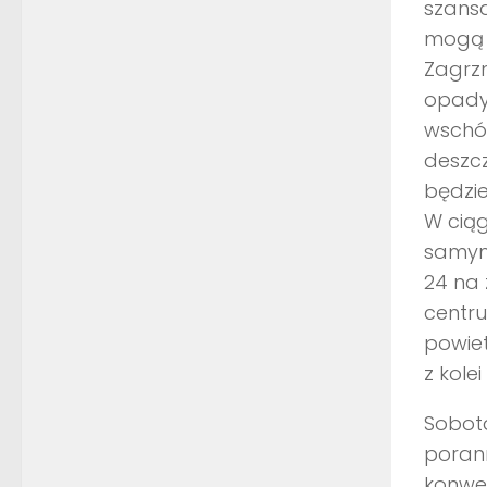
szansa
mogą p
Zagrzm
opady 
wschód
deszcz
będzie
W ciąg
samym 
24 na 
centru
powiet
z kole
Sobot
poran
konwek