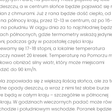
eszczu, a w centrum słońce będzie pojawiać się 
an z chmurami. Już z rana będzie dość ciepło, od 
 na północy kraju, przez 12-13 w centrum, aż po 16-
 na południu. W ciągu dnia za to najchłodniej będz
ach północnych, gdzie termometry wskażą jedynie
pni, podczas gdy w pozostałej części kraju
ewamy się 17-18 stopni, a lokalnie temperatura
roczy nawet 20 kresek. Temperaturę na Pomorzu 
owo obniżać silny wiatr, który może miejscami
dzić do 90 km/h.
ela zapowiada się z większą ilością słońca, ale za t
tne opady deszczu, a wraz z nimi też słabe burze
e będą w całym kraju – szczególnie w północnej
 kraju. W godzinach wieczornych padać może rów
hodzie i południowym wschodzie. Poranek będzie 