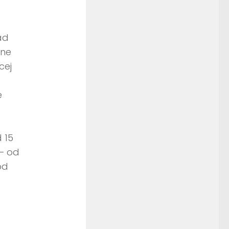
ad
źne
cej
e
 15
 – od
od