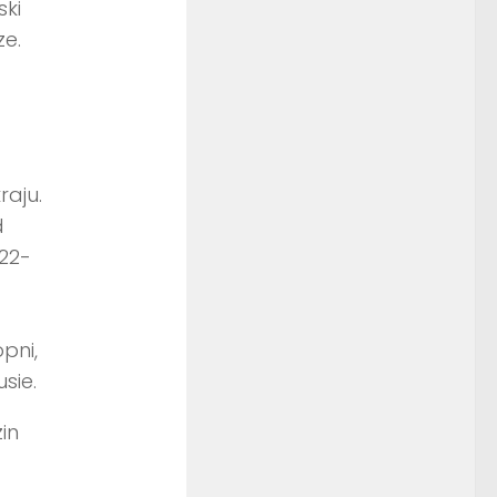
ski
ze.
raju.
d
22-
pni,
sie.
in