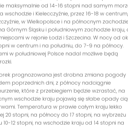
sie maksymalnie od 14-16 stopni nad samym mor
a wschodzie i Kielecczyźnie, przez 16-18 w centrum
czyźnie, w Wielkopolsce i na północnym zachodzie
na Górnym Śląsku i południowym zachodzie kraju, 
miejscami w rejonie Łodzi i Szczecina. W nocy od o
opni w centrum i na południu, do 7-9 na północy.
ami w południowej Polsce nadal możliwe będą
ozki.
orek prognozowana jest drobna zmiana pogody
dem poprzednich dni, z północy nadciągnie
rzenie, które z przebiegiem będzie wzrastać, na
nym wschodzie kraju pojawią się słabe opady cią
rwami. Temperatura w prawie całym kraju lekko
j 20 stopni, na północy do 17 stopni, na wybrzeżu
u 10-12 stopni, na wschodzie kraju od 14 stopni na