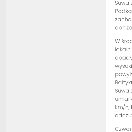
Suwals
Podka
zachod
obniż
W śro
lokal
opady
wysoki
powyże
Bałtyk
Suwals
umiar
km/h, 
odczu
Czwar