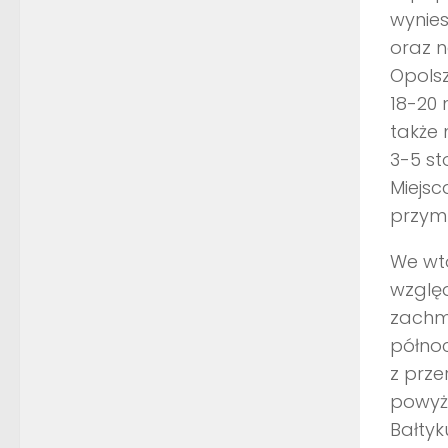
wynie
oraz n
Opolsz
18-20 
także 
3-5 st
Miejsc
przymr
We wt
wzglę
zachmu
północ
z prze
powyże
Bałtyk