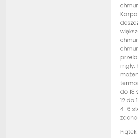
chmura
Karpa
deszc
większ
chmury
chmur
przelo
mgły. 
możem
termom
do 18 
12 do 
4-6 st
zachod
Piątek