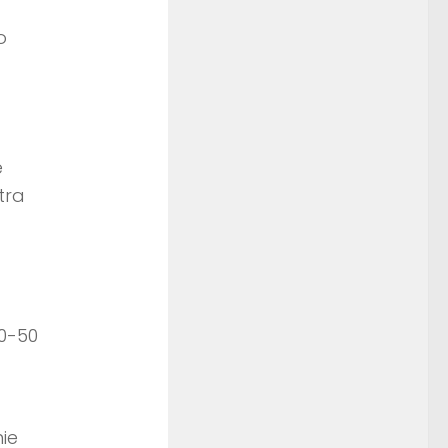
o
e
tra
0-50
ie