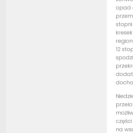
opad d
przemi
stopni
kresek
region
12 sto
spodzi
przek
dodatk
docho
Niedzi
przelo
możliw
części
na wsc