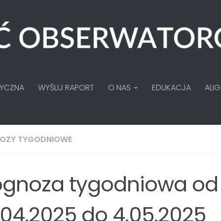
TYCZNA
WYŚLIJ RAPORT
O NAS
EDUKACJA
ALI
OZY TYGODNIOWE
ognoza tygodniowa od
.04.2025 do 4.05.2025