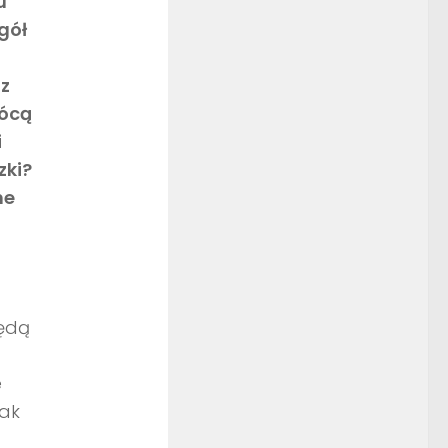
u
gół
az
rócą
i
zki?
ne
ędą
e
jak