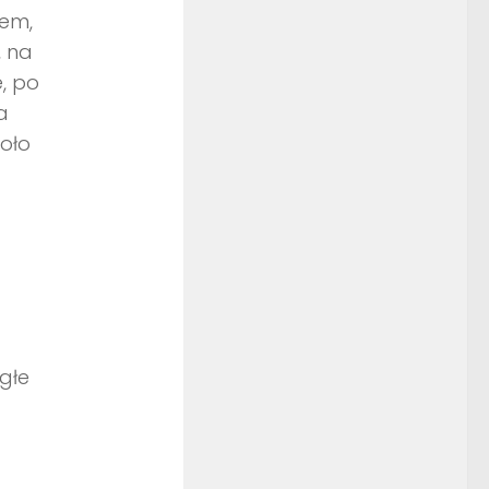
zem,
, na
, po
a
koło
głe