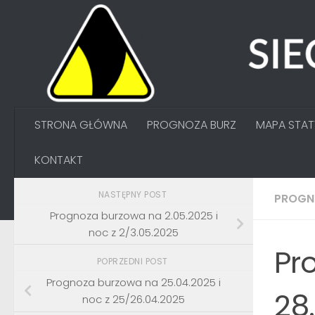
Przejdź do treści
STRONA GŁÓWNA
PROGNOZA BURZ
MAPA STA
KONTAKT
NASTĘPNY POST
PROGN
Prognoza burzowa na 2.05.2025 i
noc z 2/3.05.2025
Pr
POPRZEDNI POST
Prognoza burzowa na 25.04.2025 i
28
noc z 25/26.04.2025