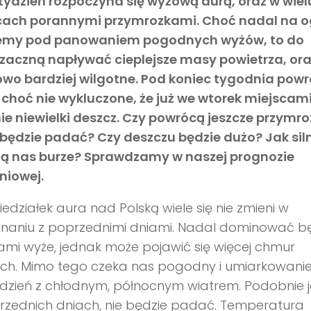
tydzień rozpoczyna się wyżową aurą, oraz w wiel
cach porannymi przymrozkami. Choć nadal na o
emy pod panowaniem pogodnych wyżów, to do
 zaczną napływać cieplejsze masy powietrza, or
owo bardziej wilgotne. Pod koniec tygodnia pow
 choć nie wykluczone, że już we wtorek miejscam
e niewielki deszcz. Czy powrócą jeszcze przymro
będzie padać? Czy deszczu będzie dużo? Jak sil
ją nas burze? Sprawdzamy w naszej prognozie
niowej.
edziałek aura nad Polską wiele się nie zmieni w
naniu z poprzednimi dniami. Nadal dominować b
mi wyże, jednak może pojawić się więcej chmur
ich. Mimo tego czeka nas pogodny i umiarkowani
 dzień z chłodnym, północnym wiatrem. Podobnie 
rzednich dniach, nie będzie padać. Temperatura