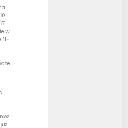
na
10
17
ie w
 11-
może
o
nież
już