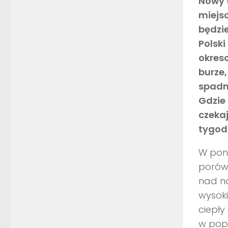
Nowy 
miejs
będzi
Polski
okres
burze,
spadni
Gdzie 
czeka
tygod
W poni
porów
nad na
wysok
ciepły
w pop