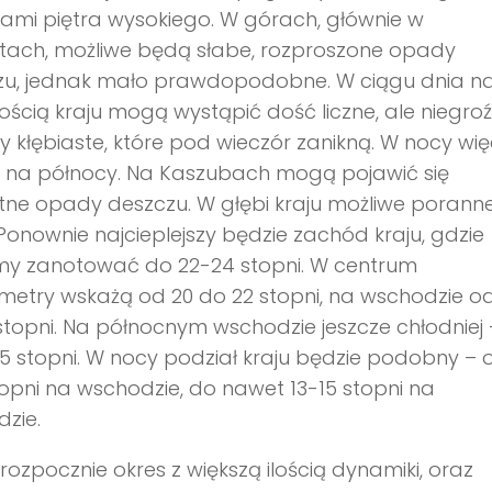
mi piętra wysokiego. W górach, głównie w
tach, możliwe będą słabe, rozproszone opady
zu, jednak mało prawdopodobne. W ciągu dnia n
ością kraju mogą wystąpić dość liczne, ale niegro
 kłębiaste, które pod wieczór zanikną. W nocy wię
 na północy. Na Kaszubach mogą pojawić się
tne opady deszczu. W głębi kraju możliwe porann
Ponownie najcieplejszy będzie zachód kraju, gdzie
y zanotować do 22-24 stopni. W centrum
etry wskażą od 20 do 22 stopni, na wschodzie od
stopni. Na północnym wschodzie jeszcze chłodniej
15 stopni. W nocy podział kraju będzie podobny – 
opni na wschodzie, do nawet 13-15 stopni na
zie.
 rozpocznie okres z większą ilością dynamiki, oraz