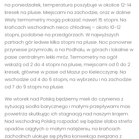
na poniedziałek, temperatura poszybuje w okolice 12-14
kresek na plusie. Miejscami na zachodzie, oraz w dolinie
Wisły termometry mogą pokazać nawet 15 stopni. Na
krańcach wschodnich nieco chłodniej – około 10-12
stopni, podobnie na przedgórzach. W najwyższych
partiach gór ledwie kilka stopni na plusie. Noc ponownie
przyniesie przymrozki, a na Podhalu, w górach i lokalnie w
pasie centralnym lekki mróz. Termometry na ogół
wskażą od 2 do 4 stopni na plusie, miejscami od 0 do 2
kresek, głównie w pasie od Mazur po Kielecczyznę. Na
wschodzie od 4 do 6 stopni, na wybrzeżu i na zachodzie
od 7 do 9 stopni na plusie.
We wtorek nad Polską będziemy mieli do czynienia z
sytuacją siodła barycznego i małymi przepływami mas
powietrza skutkując ich stagnacją nad naszym krajem.
Nad wschodnią Polską rozpadać się będzie słaba strefa
opadów ciągłych o małym natężeniu, na krańcach
zachodnich ulokuje się płytka konwekcja związana z