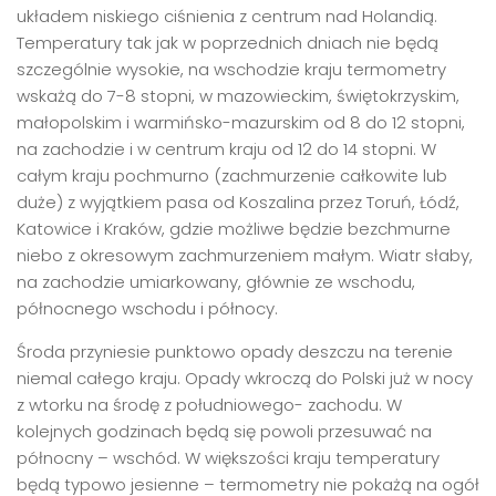
układem niskiego ciśnienia z centrum nad Holandią.
Temperatury tak jak w poprzednich dniach nie będą
szczególnie wysokie, na wschodzie kraju termometry
wskażą do 7-8 stopni, w mazowieckim, świętokrzyskim,
małopolskim i warmińsko-mazurskim od 8 do 12 stopni,
na zachodzie i w centrum kraju od 12 do 14 stopni. W
całym kraju pochmurno (zachmurzenie całkowite lub
duże) z wyjątkiem pasa od Koszalina przez Toruń, Łódź,
Katowice i Kraków, gdzie możliwe będzie bezchmurne
niebo z okresowym zachmurzeniem małym. Wiatr słaby,
na zachodzie umiarkowany, głównie ze wschodu,
północnego wschodu i północy.
Środa przyniesie punktowo opady deszczu na terenie
niemal całego kraju. Opady wkroczą do Polski już w nocy
z wtorku na środę z południowego- zachodu. W
kolejnych godzinach będą się powoli przesuwać na
północny – wschód. W większości kraju temperatury
będą typowo jesienne – termometry nie pokażą na ogół