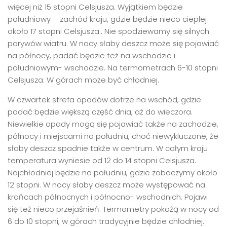
więcej niż 15 stopni Celsjusza. Wyjątkiem będzie
południowy – zachód kraju, gdzie będzie nieco cieplej –
około 17 stopni Celsjusza.. Nie spodziewamy się silnych
porywów wiatru. W nocy słaby deszcz może się pojawiać
na północy, padać będzie też na wschodzie i
południowym- wschodzie. Na termometrach 6-10 stopni
Celsjusza. W górach może być chłodniej.
W czwartek strefa opadów dotrze na wschód, gdzie
padać będzie większą część dnia, aż do wieczora.
Niewielkie opady mogą się pojawiać także na zachodzie,
północy i miejscami na południu, choć niewykluczone, że
słaby deszcz spadnie także w centrum. W całym kraju
temperatura wyniesie od 12 do 14 stopni Celsjusza.
Najchłodniej będzie na południu, gdzie zobaczymy około
12 stopni. W nocy słaby deszcz może występować na
krańcach północnych i północno- wschodnich. Pojawi
się też nieco przejaśnień. Termometry pokażą w nocy od
6 do 10 stopni, w górach tradycyjnie będzie chłodniej.