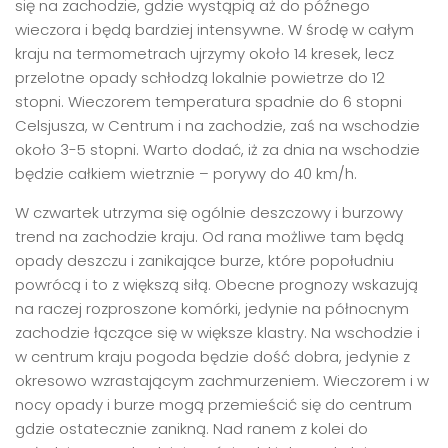
się na zachodzie, gdzie wystąpią aż do późnego
wieczora i będą bardziej intensywne. W środę w całym
kraju na termometrach ujrzymy około 14 kresek, lecz
przelotne opady schłodzą lokalnie powietrze do 12
stopni. Wieczorem temperatura spadnie do 6 stopni
Celsjusza, w Centrum i na zachodzie, zaś na wschodzie
około 3-5 stopni. Warto dodać, iż za dnia na wschodzie
będzie całkiem wietrznie – porywy do 40 km/h.
W czwartek utrzyma się ogólnie deszczowy i burzowy
trend na zachodzie kraju. Od rana możliwe tam będą
opady deszczu i zanikające burze, które popołudniu
powrócą i to z większą siłą. Obecne prognozy wskazują
na raczej rozproszone komórki, jedynie na północnym
zachodzie łączące się w większe klastry. Na wschodzie i
w centrum kraju pogoda będzie dość dobra, jedynie z
okresowo wzrastającym zachmurzeniem. Wieczorem i w
nocy opady i burze mogą przemieścić się do centrum
gdzie ostatecznie zanikną. Nad ranem z kolei do