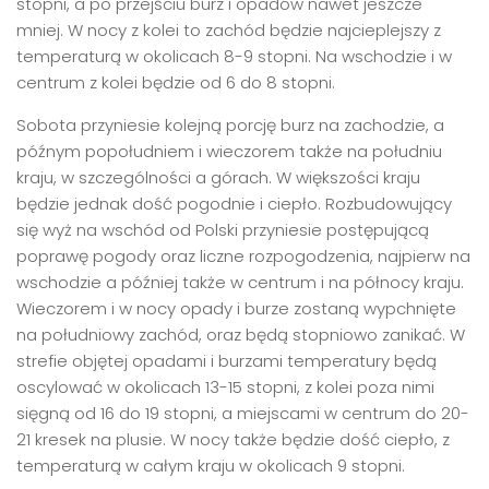
stopni, a po przejściu burz i opadów nawet jeszcze
mniej. W nocy z kolei to zachód będzie najcieplejszy z
temperaturą w okolicach 8-9 stopni. Na wschodzie i w
centrum z kolei będzie od 6 do 8 stopni.
Sobota przyniesie kolejną porcję burz na zachodzie, a
późnym popołudniem i wieczorem także na południu
kraju, w szczególności a górach. W większości kraju
będzie jednak dość pogodnie i ciepło. Rozbudowujący
się wyż na wschód od Polski przyniesie postępującą
poprawę pogody oraz liczne rozpogodzenia, najpierw na
wschodzie a później także w centrum i na północy kraju.
Wieczorem i w nocy opady i burze zostaną wypchnięte
na południowy zachód, oraz będą stopniowo zanikać. W
strefie objętej opadami i burzami temperatury będą
oscylować w okolicach 13-15 stopni, z kolei poza nimi
sięgną od 16 do 19 stopni, a miejscami w centrum do 20-
21 kresek na plusie. W nocy także będzie dość ciepło, z
temperaturą w całym kraju w okolicach 9 stopni.