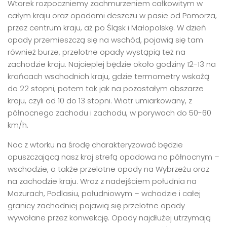
Wtorek rozpoczniemy zachmurzeniem całkowitym w
całym kraju oraz opadami deszczu w pasie od Pomorza,
przez centrum kraju, aż po Śląsk i Małopolskę. W dzień
opady przemieszczą się na wschód, pojawią się tam
również burze, przelotne opady wystąpią też na
zachodzie kraju. Najcieplej będzie około godziny 12-13 na
krańcach wschodnich kraju, gdzie termometry wskażą
do 22 stopni, potem tak jak na pozostałym obszarze
kraju, czyli od 10 do 13 stopni. Wiatr umiarkowany, z
północnego zachodu i zachodu, w porywach do 50-60
km/h.
Noc z wtorku na środę charakteryzować będzie
opuszczającą nasz kraj strefą opadowa na północnym –
wschodzie, a także przelotne opady na Wybrzeżu oraz
na zachodzie kraju. Wraz z nadejściem południa na
Mazurach, Podlasiu, południowym – wchodzie i całej
granicy zachodniej pojawią się przelotne opady
wywołane przez konwekcję. Opady najdłużej utrzymają