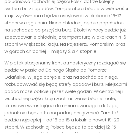
południowo zachodniej części Polski dotrze kolejny
system burz i opadów. Temperatura będzie w większości
kraju wyrównana i będzie oscylować w okolicach 15-17
stopni w ciągu dnia. Nieco chłodniej będzie popołudniu
na zachodzie po przejściu burz. Z kolei w nocy będzie już
zdecydowanie chłodniej z temperaturą w okolicach 4-6
stopni w większości kraju. Na Pojezierzu Pomorskim, oraz
w górach chłodniej – między 2 a 4 stopnie.
W piątek stacjonarny front atmosferyczny rozciągać się
będzie w pasie od Dolnego Śląska po Pomorze
Gdańskie. W jego obrębie, oraz na zachód od niego,
rozbudowywać się będą strefy opadów i burz. Miejscami
padać może obficie i przez wiele godzin. W centralnej i
wschodniej części kraju zachmurzenie będzie małe,
okresowo wzrastające do umiarkowanego i dużego,
jednak nie będzie tu ani padać, ani grzmieć. Tam też
będzie najcieplej – od 16 do 18 a lokalnie nawet 19-20
stopni. W zachodniej Polsce będzie to bardziej 12-15