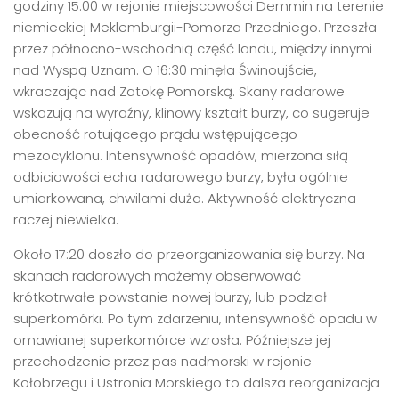
godziny 15:00 w rejonie miejscowości Demmin na terenie
niemieckiej Meklemburgii-Pomorza Przedniego. Przeszła
przez północno-wschodnią część landu, między innymi
nad Wyspą Uznam. O 16:30 minęła Świnoujście,
wkraczając nad Zatokę Pomorską. Skany radarowe
wskazują na wyraźny, klinowy kształt burzy, co sugeruje
obecność rotującego prądu wstępującego –
mezocyklonu. Intensywność opadów, mierzona siłą
odbiciowości echa radarowego burzy, była ogólnie
umiarkowana, chwilami duża. Aktywność elektryczna
raczej niewielka.
Około 17:20 doszło do przeorganizowania się burzy. Na
skanach radarowych możemy obserwować
krótkotrwałe powstanie nowej burzy, lub podział
superkomórki. Po tym zdarzeniu, intensywność opadu w
omawianej superkomórce wzrosła. Późniejsze jej
przechodzenie przez pas nadmorski w rejonie
Kołobrzegu i Ustronia Morskiego to dalsza reorganizacja