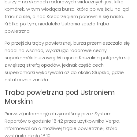
burzy – na skanach radarowych widocznych jest kilka
komórek, w tym wiodąca burza, która po wejściu na ląd
traci na sile, a nad Kołobrzegiem ponownie się nasila.
Krótko po tym, niedaleko Ustronia zeszła trąba
powietrzna.
Po przejściu trąby powietrznej, burza przemieszczała się
nadal na wschód, wykazując radarowe cechy
superkomóki burzowej. W rejonie Koszalina połączyła się
z większą strefą opadów, jednak część cech
superkomórki wykazywała aż do okolic Słupska, gdzie
ostatecznie zanikła.
Trąba powietrzna pod Ustroniem
Morskim
Pierwszą informację otrzymaliśmy przez System
Raportów o godzinie 18:42 przez użytkownika Verpa.
Informował on o możliwej trąbie powietrznej, która
wystąpiła około 18:10: