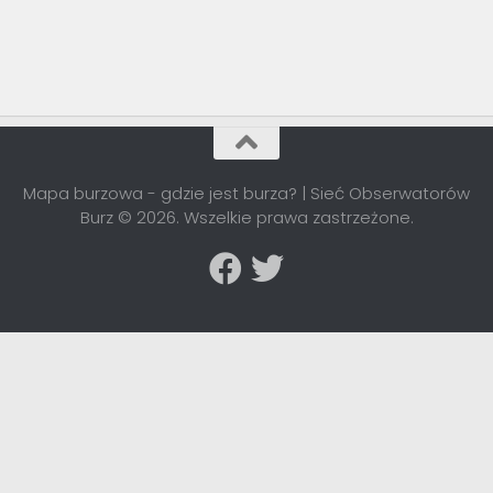
Mapa burzowa - gdzie jest burza? | Sieć Obserwatorów
Burz © 2026. Wszelkie prawa zastrzeżone.