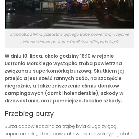
Stopklatka z filmu, przedstawiającego trąbę powietrzną w rejonie
Ustronia Morskiego. Autor: Kamil Sosna/Pogoda Śląsk
W dniu 10. lipca, około godziny 18:10 w rejonie
Ustronia Morskiego wystąpiła trąba powietrzna
związana z superkomórką burzową. Skutkiem jej
przejścia jest sześć rannych osób, na szczęście
niegroźnie, a także zniszczenie ośmiu domków
campingowych (domki holenderskie), szkody w
drzewostanie, oraz pomniejsze, lokalne szkody.
Przebieg burzy
Burza odpowiedzialna za trąbę była długo żyjącą
superkomórką, która powstała w linii konwekcyjnej około