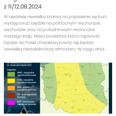
z 11/12.08.2024
W niedzielę niewielka szansa na pojawienie się burz
występować będzie na północnym-wschodzie,
wschodzie oraz na południowym-wschodzie
naszego kraju. Masa powietrza, która napływać
będzie do Polski charakteryzować się będzie
niewielką niestabilnością atmosfery. W ciągu dnia...