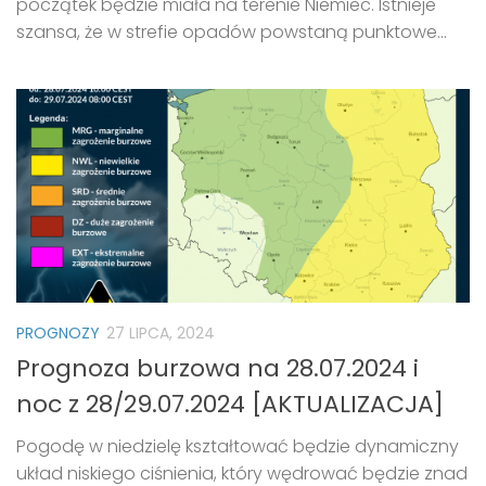
początek będzie miała na terenie Niemiec. Istnieje
szansa, że w strefie opadów powstaną punktowe...
PROGNOZY
27 LIPCA, 2024
Prognoza burzowa na 28.07.2024 i
noc z 28/29.07.2024 [AKTUALIZACJA]
Pogodę w niedzielę kształtować będzie dynamiczny
układ niskiego ciśnienia, który wędrować będzie znad