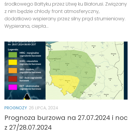
środkowego Bałtyku przez Litwę ku Białorusi. Związany
z nim będzie chłody front atmosferyczny,
dodatkowo wspierany przez silny prąd strumieniowy.
Wypierana, ciepła...
PROGNOZY
26 LIPCA, 2024
Prognoza burzowa na 27.07.2024 i noc
z 27/28.07.2024