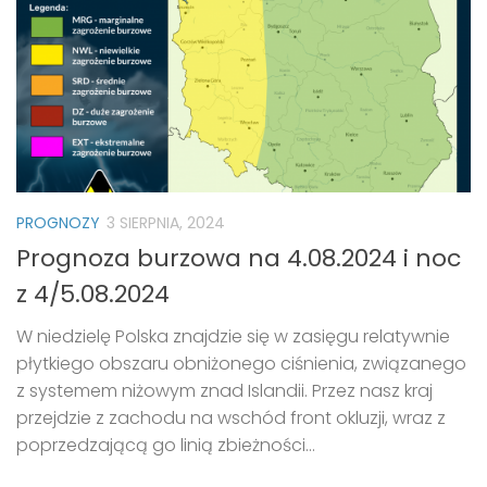
PROGNOZY
3 SIERPNIA, 2024
Prognoza burzowa na 4.08.2024 i noc
z 4/5.08.2024
W niedzielę Polska znajdzie się w zasięgu relatywnie
płytkiego obszaru obniżonego ciśnienia, związanego
z systemem niżowym znad Islandii. Przez nasz kraj
przejdzie z zachodu na wschód front okluzji, wraz z
poprzedzającą go linią zbieżności...