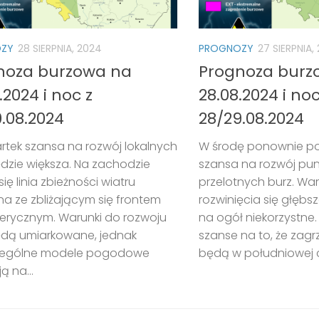
ZY
28 SIERPNIA, 2024
PROGNOZY
27 SIERPNIA,
noza burzowa na
Prognoza burz
.2024 i noc z
28.08.2024 i noc
.08.2024
28/29.08.2024
rtek szansa na rozwój lokalnych
W środę ponownie poj
dzie większa. Na zachodzie
szansa na rozwój pu
się linia zbieżności wiatru
przelotnych burz. War
a ze zbliżającym się frontem
rozwinięcia się głębs
erycznym. Warunki do rozwoju
na ogół niekorzystne.
ędą umiarkowane, jednak
szanse na to, że zag
ególne modele pogodowe
będą w południowej czę
ą na...