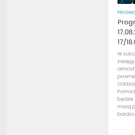
PROGNO
Prog
17.08
17/18
W sobot
zasięg
atmosf
przemie
Oddzia
Pomorze
będzie 
masą p
bardzo.