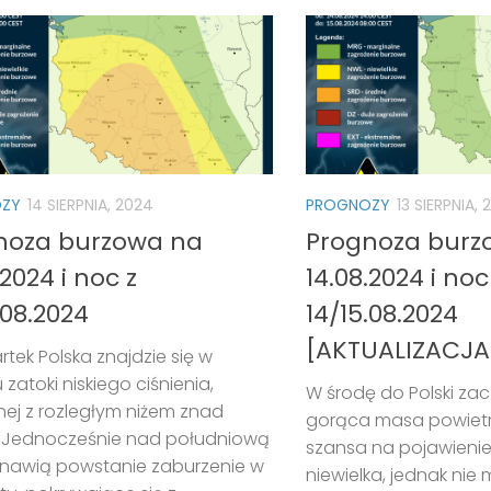
ZY
14 SIERPNIA, 2024
PROGNOZY
13 SIERPNIA,
noza burzowa na
Prognoza burz
.2024 i noc z
14.08.2024 i noc
.08.2024
14/15.08.2024
[AKTUALIZACJA
tek Polska znajdzie się w
 zatoki niskiego ciśnienia,
W środę do Polski za
ej z rozległym niżem znad
gorąca masa powietr
i. Jednocześnie nad południową
szansa na pojawienie
nawią powstanie zaburzenie w
niewielka, jednak nie