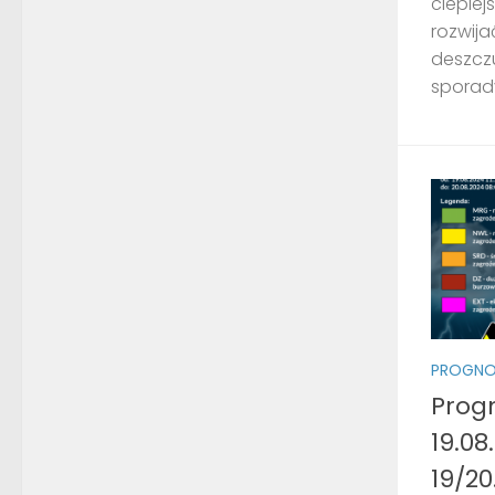
cieplej
rozwij
deszcz
sporady
PROGNO
Prog
19.08
19/20