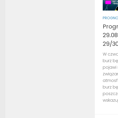
PROGNO
Prog
29.08
29/30
W czwa
burz bę
pojawi 
związan
atmosf
burz b
poszcz
wskazuj