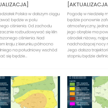
UALIZACJA]
[AKTUALIZACJA
działek Polska w dalszym ciągu
Pogodę w niedzielę
awać będzie w polu
będzie ponownie zaf
nego ciśnienia. Od zachodu
atmosferyczny, jedn
zacznie rozbudowywać się klin
jego obrębie ma po
szonego ciśnienia. Nad
ośrodek niżowy, najp
m kraju z kierunku północno
nadchodzącej nocy 
niego na południowy wschód
Jego dalsza trajekto
ać się będzie...
stopniu będzie defini