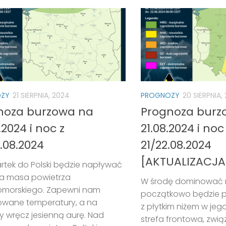
ZY
21 SIERPNIA, 2024
PROGNOZY
20 SIERPNIA,
noza burzowa na
Prognoza burz
.2024 i noc z
21.08.2024 i noc
.08.2024
21/22.08.2024
[AKTUALIZACJA
rtek do Polski będzie napływać
a masa powietrza
W środę dominować 
omorskiego. Zapewni nam
początkowo będzie p
owane temperatury, a na
z płytkim niżem w jego 
 wręcz jesienną aurę. Nad
strefa frontowa, zwi