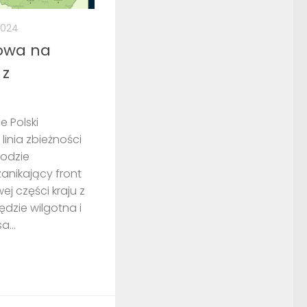
 2024
owa na
 z
 Polski
linia zbieżności
hodzie
anikający front
j części kraju z
ędzie wilgotna i
...