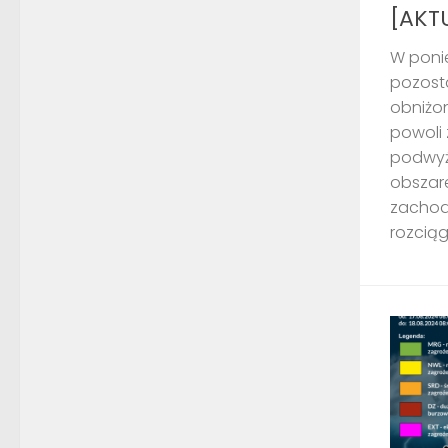
[AKT
W ponie
pozost
obniżo
powoli 
podwyż
obszare
zachod
rozciąg