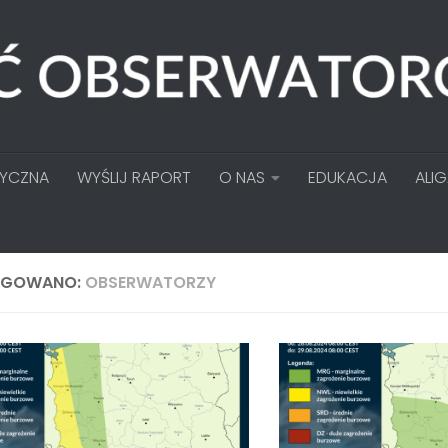
TYCZNA
WYŚLIJ RAPORT
O NAS
EDUKACJA
ALI
AGOWANO:
OBSERWATORZY