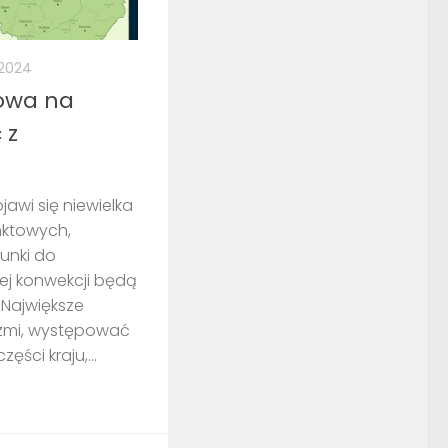
 2024
owa na
 z
awi się niewielka
nktowych,
unki do
zej konwekcji będą
 Największe
rzmi, występować
ści kraju,...