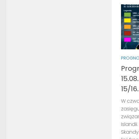
PROGNO
Prog
15.08
15/16
W czwar
zasięgu
związan
Islandi
Skandy