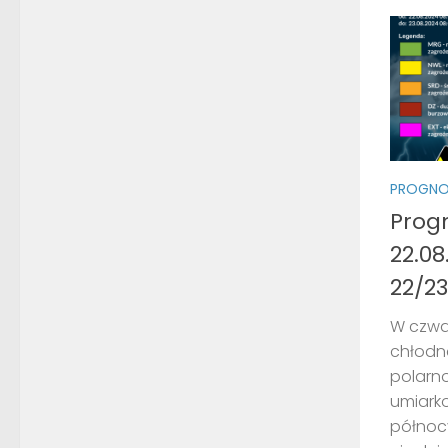
PROGNO
Prog
22.08
22/23
W czwa
chłodn
polarn
umiark
północy