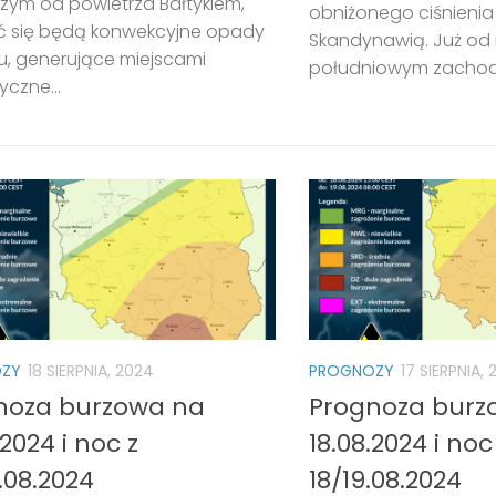
szym od powietrza Bałtykiem,
obniżonego ciśnieni
ać się będą konwekcyjne opady
Skandynawią. Już od 
u, generujące miejscami
południowym zachodzi
czne...
ZY
18 SIERPNIA, 2024
PROGNOZY
17 SIERPNIA,
noza burzowa na
Prognoza burz
.2024 i noc z
18.08.2024 i noc
.08.2024
18/19.08.2024