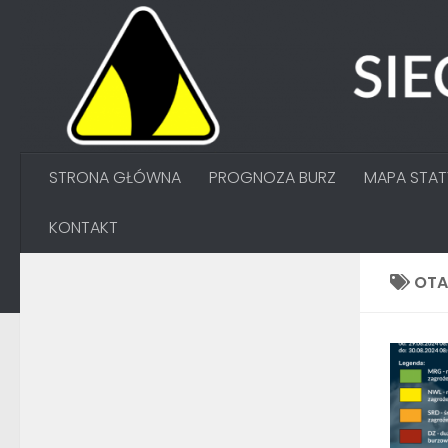
Przejdź do treści
STRONA GŁÓWNA
PROGNOZA BURZ
MAPA STA
KONTAKT
OT