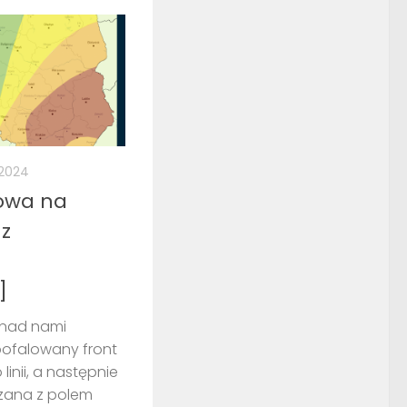
 2024
owa na
 z
]
nad nami
ofalowany front
linii, a następnie
ązana z polem