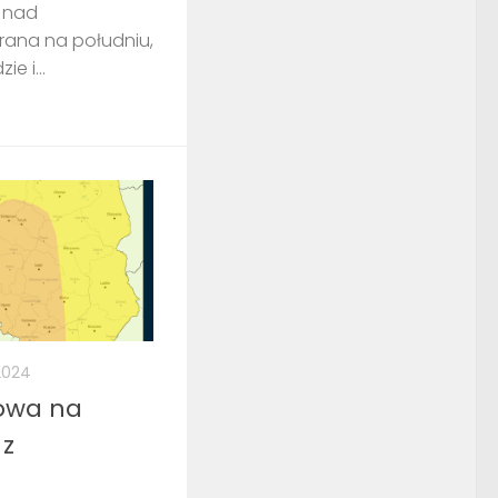
a nad
rana na południu,
e i...
 2024
owa na
 z