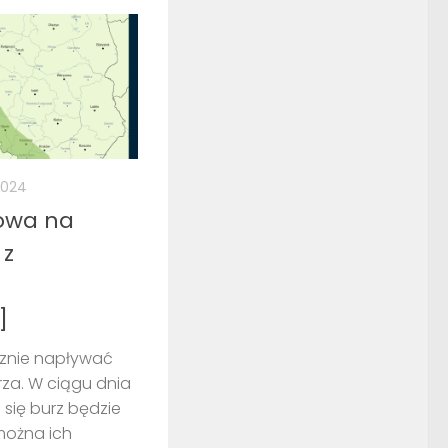
 2024
owa na
 z
]
cznie napływać
za. W ciągu dnia
 się burz będzie
 można ich