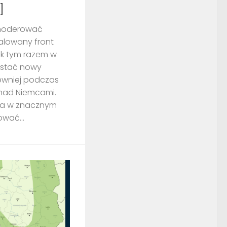
]
 moderować
alowany front
ak tym razem w
wstać nowy
ewniej podczas
nad Niemcami.
ria w znacznym
ować...