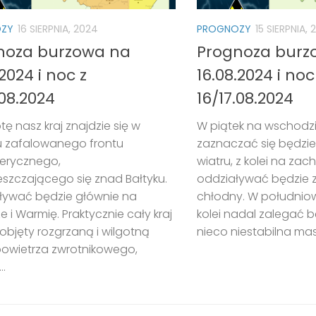
ZY
16 SIERPNIA, 2024
PROGNOZY
15 SIERPNIA,
noza burzowa na
Prognoza burz
.2024 i noc z
16.08.2024 i noc
.08.2024
16/17.08.2024
ę nasz kraj znajdzie się w
W piątek na wschodzie
u zafalowanego frontu
zaznaczać się będzie 
erycznego,
wiatru, z kolei na zac
szczającego się znad Bałtyku.
oddziaływać będzie z
ływać będzie głównie na
chłodny. W południowe
 i Warmię. Praktycznie cały kraj
kolei nadal zalegać b
objęty rozgrzaną i wilgotną
nieco niestabilna masa
owietrza zwrotnikowego,
..