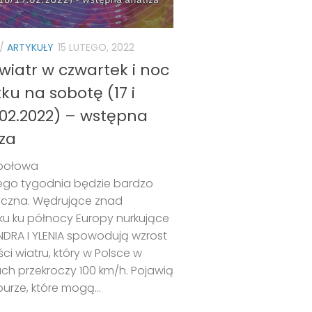
/
ARTYKUŁY
15 LUTEGO, 2022
 wiatr w czwartek i noc
tku na sobotę (17 i
.02.2022) – wstępna
za
połowa
ego tygodnia będzie bardzo
czna. Wędrujące znad
ku ku północy Europy nurkujące
NDRA I YLENIA spowodują wzrost
ci wiatru, który w Polsce w
ch przekroczy 100 km/h. Pojawią
burze, które mogą...