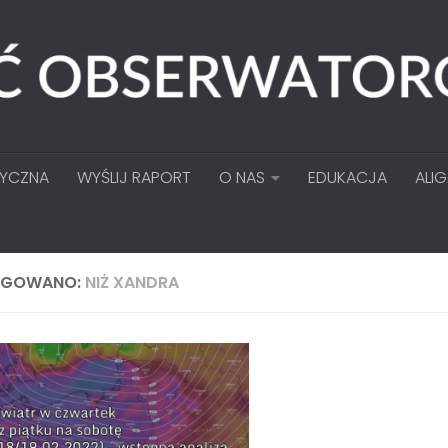
TYCZNA
WYŚLIJ RAPORT
O NAS
EDUKACJA
ALI
AGOWANO:
NIŻ XANDRA