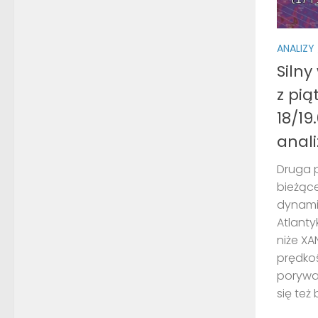
ANALIZY
Silny
z pią
18/19
anali
Druga 
bieżąc
dynami
Atlanty
niże XA
prędkoś
porywa
się też 