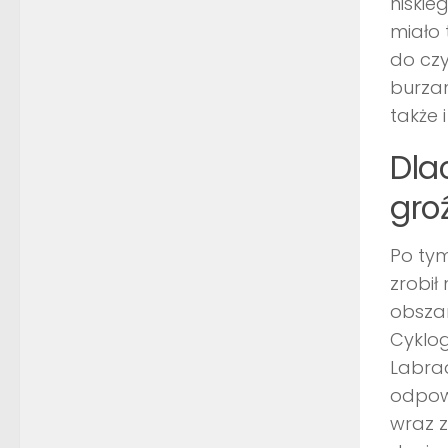
niskie
miało 
do czy
burzam
także 
Dla
gro
Po tym
zrobił
obsza
Cyklog
Labra
odpow
wraz 