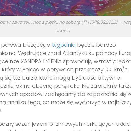
iatr w czwartek i noc z piątku na sobotę (17 i 18/19.02.2022) – ws
analiza
 połowa bieżącego
tygodnia
będzie bardzo
iczna. Wędrujące znad Atlantyku ku północy Eur
ące niże XANDRA I YLENIA spowodują wzrost prędko
, który w Polsce w porywach przekroczy 100 km/h.
ą się też burze, które mogą być dość aktywne
ycznie jak na obecną porę roku. Nie zabraknie takż
sywnych opadów. Zachęcamy do zapoznania się z
ą analizą tego, co może się wydarzyć w najbliższ
h.
oczny sezon jesienno-zimowych nurkujących ukła