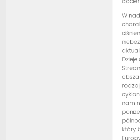
docier
W nad
chara
ciśnie
niebez
aktua
Dzieje
Stream
obszar
rodzaj
cyklon
nam na
poniże
półno
który 
Europy