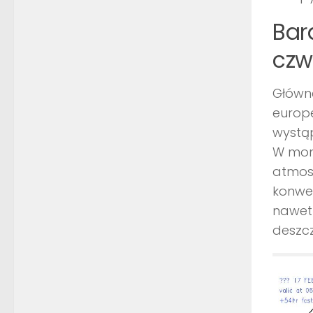
Bar
czw
Główn
europe
wystąp
W mom
atmos
konwe
nawet
deszcz