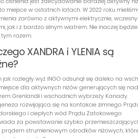
go ciśnienia jest zdecydowanie bardziej aktywny ni
to miejsce w ostatnich latach. W 2022 roku mieliśmy
nienia zarówno z aktywnymi elektrycznie, wczesn
i, jak i z bardzo silnym wiatrem. Nie inaczej będzie
i tym razem.
czego XANDRA i YLENIA są
źne?
 jak rozległy wyż INGO odsunął się daleko na wsc
 miejsce dla aktywnych niżów generujących się na
rem Grenlandii i wschodnich wybrzeży Kanady.
eneza rozwijająca się na kontakcie zimnego Prąd
dorskiego i ciepłych wód Prądu Zatokowego
iada za powstawanie szybko przemieszczających
z prądem strumieniowym ośrodków niżowych, któr