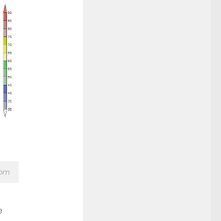
com
e