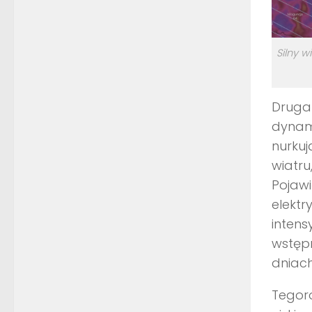
Silny w
Druga
dynam
nurkuj
wiatru
Pojawi
elektr
inten
wstępn
dniac
Tegor