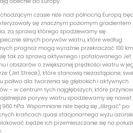
ają obecnie do Europy.
chodzącym czasie niże nad północną Europą bę
kteryzowały się znacznym poziomym gradientem
nia, za sprawą którego spodziewamy się
piecznie silnych porywów wiatru, które według
lnych prognoz mogą wyraźnie przekraczać 100 km
 się tak za sprawą aktywnego i pofalowanego Jet
u i obszarów o zwiększonej prędkości wiatru w je
ze (Jet Streak), które stanowią niezastąpione, sw
u paliwo dla tworzenia się głębokich i aktywnych
ów – w centrum tych najgłębszych, które przynios
jsilniejsze porywy wiatru spodziewamy się nawet
j 960 hPa. Wspomniane niże będą się „ślizgać” po
cnych krańcach quasi stacjonarnego wyżu azorski
blokować będzie ich przemieszczanie się na połud
.