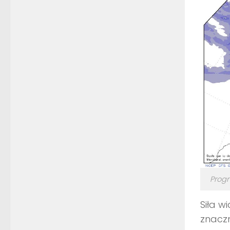
Progn
Siła w
znacz