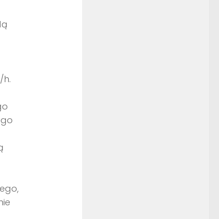
dą
/h.
go
ego
ą
ego,
nie