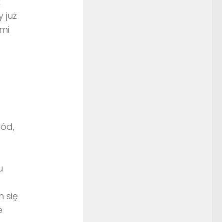
ż
 już
ymi
hód,
d
u
 się
e