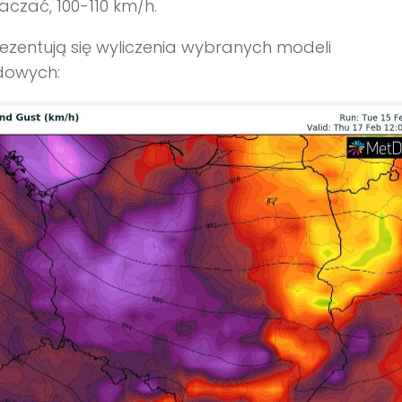
aczać, 100-110 km/h.
ezentują się wyliczenia wybranych modeli
owych: