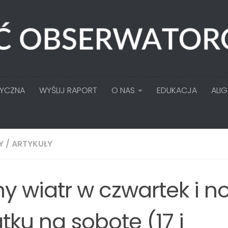
TYCZNA
WYŚLIJ RAPORT
O NAS
EDUKACJA
ALI
Y
/
ARTYKUŁY
ny wiatr w czwartek i n
tku na sobotę (17 i