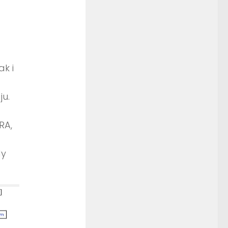
k i
ju.
RA,
dy