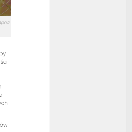
tępna
opy
ści
e
e
ych
dów