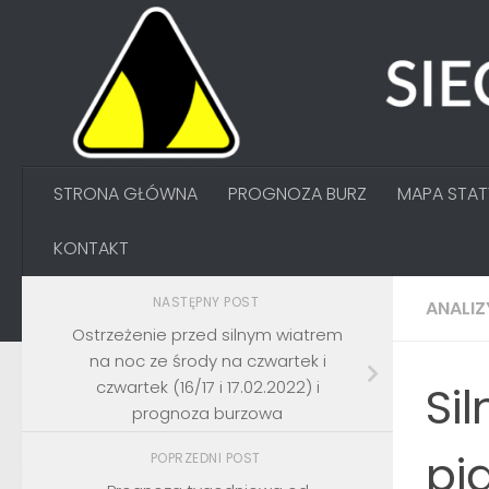
Przejdź do treści
STRONA GŁÓWNA
PROGNOZA BURZ
MAPA STA
KONTAKT
NASTĘPNY POST
ANALIZ
Ostrzeżenie przed silnym wiatrem
na noc ze środy na czwartek i
czwartek (16/17 i 17.02.2022) i
Sil
prognoza burzowa
pią
POPRZEDNI POST