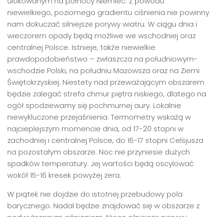
ulokowanym na północy Niemiec. Z powodu
niewielkiego, poziomego gradientu ciśnienia nie powinny
nam dokuczać silniejsze porywy wiatru. W ciągu dnia i
wieczorem opady będą możliwe we wschodniej oraz
centralnej Polsce. Istnieje, także niewielkie
prawdopodobieństwo – zwłaszcza na południowym-
wschodzie Polski, na południu Mazowsza oraz na Ziemi
Świętokrzyskiej. Niestety nad przeważającym obszarem
będzie zalegać strefa chmur piętra niskiego, dlatego na
ogół spodziewamy się pochmurnej aury. Lokalnie
niewykluczone przejaśnienia. Termometry wskażą w
najcieplejszym momencie dnia, od 17-20 stopni w
zachodniej i centralnej Polsce, do 16-17 stopni Celsjusza
na pozostałym obszarze. Noc nie przyniesie dużych
spadków temperatury. Jej wartości będą oscylować
wokół 15-16 kresek powyżej zera.
W piątek nie dojdzie do istotnej przebudowy pola
barycznego. Nadal będzie znajdować się w obszarze z