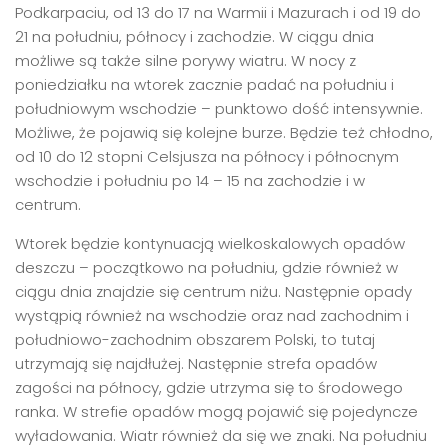
Podkarpaciu, od 13 do 17 na Warmii i Mazurach i od 19 do
21 na południu, północy i zachodzie. W ciągu dnia
możliwe są także silne porywy wiatru. W nocy z
poniedziałku na wtorek zacznie padać na południu i
południowym wschodzie – punktowo dość intensywnie.
Możliwe, że pojawią się kolejne burze. Będzie też chłodno,
od 10 do 12 stopni Celsjusza na północy i północnym
wschodzie i południu po 14 – 15 na zachodzie i w
centrum.
Wtorek będzie kontynuacją wielkoskalowych opadów
deszczu – początkowo na południu, gdzie również w
ciągu dnia znajdzie się centrum niżu. Następnie opady
wystąpią również na wschodzie oraz nad zachodnim i
południowo-zachodnim obszarem Polski, to tutaj
utrzymają się najdłużej. Następnie strefa opadów
zagości na północy, gdzie utrzyma się to środowego
ranka. W strefie opadów mogą pojawić się pojedyncze
wyładowania. Wiatr również da się we znaki. Na południu