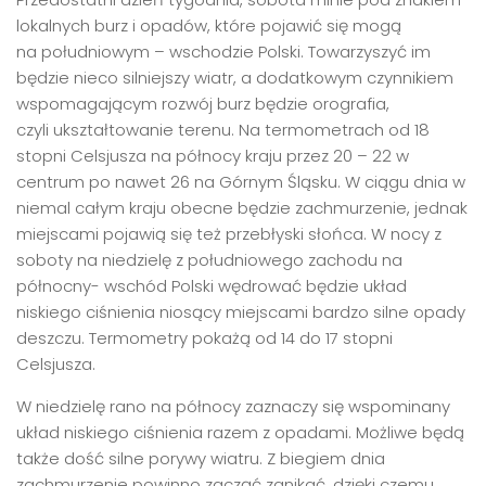
lokalnych burz i opadów, które pojawić się mogą
na południowym – wschodzie Polski. Towarzyszyć im
będzie nieco silniejszy wiatr, a dodatkowym czynnikiem
wspomagającym rozwój burz będzie orografia,
czyli ukształtowanie terenu. Na termometrach od 18
stopni Celsjusza na północy kraju przez 20 – 22 w
centrum po nawet 26 na Górnym Śląsku. W ciągu dnia w
niemal całym kraju obecne będzie zachmurzenie, jednak
miejscami pojawią się też przebłyski słońca. W nocy z
soboty na niedzielę z południowego zachodu na
północny- wschód Polski wędrować będzie układ
niskiego ciśnienia niosący miejscami bardzo silne opady
deszczu. Termometry pokażą od 14 do 17 stopni
Celsjusza.
W niedzielę rano na północy zaznaczy się wspominany
układ niskiego ciśnienia razem z opadami. Możliwe będą
także dość silne porywy wiatru. Z biegiem dnia
zachmurzenie powinno zacząć zanikać, dzięki czemu