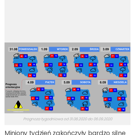
Prognoza tygodniowa od 31.08.2020 do 06.09.2020
Miniony tydzień zakończyły bardzo silne