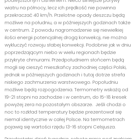
podwyższonym ciśnieniem. Nieco silniejsze porywy
wiatru na północy, lecz ich prędkość nie powinna
przekraczać 40 km/h. Przelotne opady deszczu będą
możliwe na południu, a w późniejszych godzinach także
w centrum. Z powodu nagromadzenie się niewielkiej
ilości energii potencjalnej drogą konwekcji, nie można
wykluczyć rozwoju słabej konwekcji. Podobnie jak w dniu
poprzedzającym niebo w wielu regionach będzie
przykryte chmurami. Przedpołudniem słońcem będą
mogli się cieszyć mieszkańcy zachodniej części Polski,
jednak w późniejszych godzinach i tutaj dotrze strefa
niskiego zachmurzenia warstwowego. Popołudniu
możliwe będą rozpogodzenia. Termometry wskażą od
19-21 stopni na zachodzie i w centrum, do 15-18 kresek
powyżej zera na pozostałym obszarze. Jeśli chodzi o
noc to rozkład temperatury będzie prezentował się
niemal identycznie w całej Polsce. Na termometrach
pojawią się wartości rzędu 13-16 stopni Celsjusza.
Przedostatni dzień tygodnia, sobota minie pod znakiem