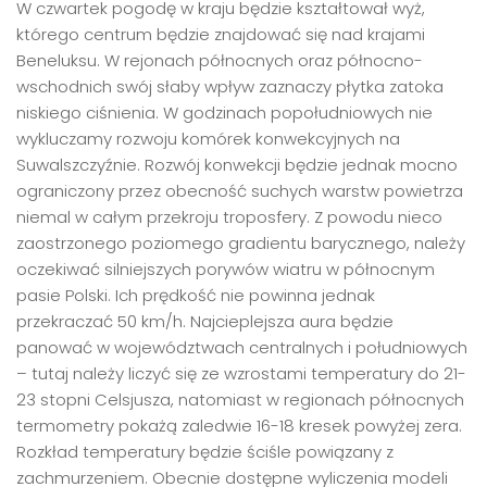
W czwartek pogodę w kraju będzie kształtował wyż,
którego centrum będzie znajdować się nad krajami
Beneluksu. W rejonach północnych oraz północno-
wschodnich swój słaby wpływ zaznaczy płytka zatoka
niskiego ciśnienia. W godzinach popołudniowych nie
wykluczamy rozwoju komórek konwekcyjnych na
Suwalszczyźnie. Rozwój konwekcji będzie jednak mocno
ograniczony przez obecność suchych warstw powietrza
niemal w całym przekroju troposfery. Z powodu nieco
zaostrzonego poziomego gradientu barycznego, należy
oczekiwać silniejszych porywów wiatru w północnym
pasie Polski. Ich prędkość nie powinna jednak
przekraczać 50 km/h. Najcieplejsza aura będzie
panować w województwach centralnych i południowych
– tutaj należy liczyć się ze wzrostami temperatury do 21-
23 stopni Celsjusza, natomiast w regionach północnych
termometry pokażą zaledwie 16-18 kresek powyżej zera.
Rozkład temperatury będzie ściśle powiązany z
zachmurzeniem. Obecnie dostępne wyliczenia modeli