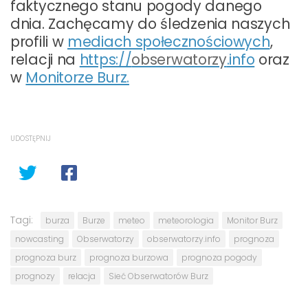
faktycznego stanu pogody danego
dnia. Zachęcamy do śledzenia naszych
profili w
mediach społecznościowych
,
relacji na
https://
obserwatorzy
.info
oraz
w
Monitorze Burz.
UDOSTĘPNIJ
Tagi:
burza
Burze
meteo
meteorologia
Monitor Burz
nowcasting
Obserwatorzy
obserwatorzy.info
prognoza
prognoza burz
prognoza burzowa
prognoza pogody
prognozy
relacja
Sieć Obserwatorów Burz