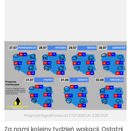
Prognoza tygodniowa od 27.07.2020 do 2.08.2020
Za nami kolejny tydzień wakacji. Ostatni