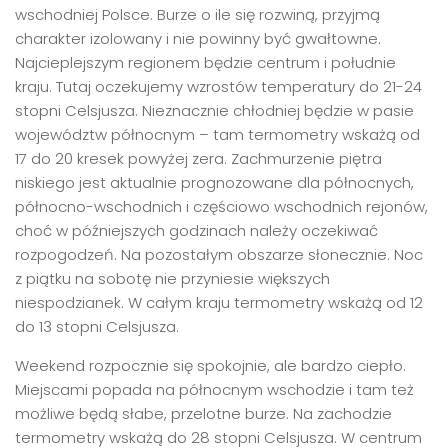
wschodniej Polsce. Burze o ile się rozwiną, przyjmą
charakter izolowany i nie powinny być gwałtowne.
Najcieplejszym regionem będzie centrum i południe
kraju. Tutaj oczekujemy wzrostów temperatury do 21-24
stopni Celsjusza. Nieznacznie chłodniej będzie w pasie
województw północnym – tam termometry wskażą od
17 do 20 kresek powyżej zera. Zachmurzenie piętra
niskiego jest aktualnie prognozowane dla północnych,
północno-wschodnich i częściowo wschodnich rejonów,
choć w późniejszych godzinach należy oczekiwać
rozpogodzeń. Na pozostałym obszarze słonecznie. Noc
z piątku na sobotę nie przyniesie większych
niespodzianek. W całym kraju termometry wskażą od 12
do 13 stopni Celsjusza.
Weekend rozpocznie się spokojnie, ale bardzo ciepło.
Miejscami popada na północnym wschodzie i tam też
możliwe będą słabe, przelotne burze. Na zachodzie
termometry wskażą do 28 stopni Celsjusza. W centrum