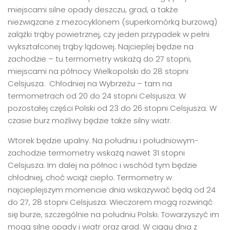
miejscami silne opady deszczu, grad, a także
niezwiązane z mezocyklonem (superkomórką burzową)
zalążki trąby powietrznej, czy jeden przypadek w pełni
wykształconej trąby lądowej. Najcieplej będzie na
zachodzie – tu termometry wskażą do 27 stopni,
miejscami na północy Wielkopolski do 28 stopni
Celsjusza. Chłodniej na Wybrzeżu – tam na
termometrach od 20 do 24 stopni Celsjusza. W
pozostałej części Polski od 23 do 26 stopni Celsjusza. W
czasie burz możliwy będzie także silny wiatr.
Wtorek będzie upalny. Na południu i południowym-
zachodzie termometry wskażą nawet 31 stopni
Celsjusza. Im dalej na północ i wschód tym będzie
chłodniej, choć wciąż ciepło. Termometry w
najcieplejszym momencie dnia wskazywać będą od 24
do 27, 28 stopni Celsjusza. Wieczorem mogą rozwinąć
się burze, szczególnie na południu Polski. Towarzyszyć im
mogą silne opady i wiatr oraz grad. W ciągu dnia z