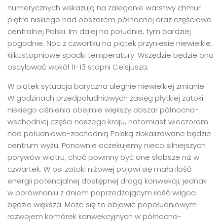
numerycznych wskazują na zaleganie warstwy chmur
piętra niskiego nad obszarem północnej oraz częściowo
centralnej Polski. Im dalej na południe, tym bardziej
pogodnie. Noc z czwartku na piątek przyniesie niewielkie,
kilkustopniowe spadki temperatury. Wszędzie będzie ona
oscylować wokół 11-13 stopni Celsjusza.
W piątek sytuacja baryczna ulegnie niewielkiej zmianie.
W godzinach przedpołudniowych zasięg płytkiej zatoki
niskiego ciśnienia obejmie większy obszar północno-
wschodniej części naszego kraju, natomiast wieczorem
nad południowo-zachodnią Polską zlokalizowane będzie
centrum wyżu. Ponownie oczekujemy nieco silniejszych
porywów wiatru, choć powinny być one słabsze niż w
czwartek. W osi zatoki niżowej pojawi się mała ilość
energii potencjalnej dostępnej drogą konwekcji, jednak
w porównaniu z dniem poprzedzającym ilość wilgoci
będzie większa. Może się to objawić popołudniowym
rozwojem komórek konwekcyjnych w północno-