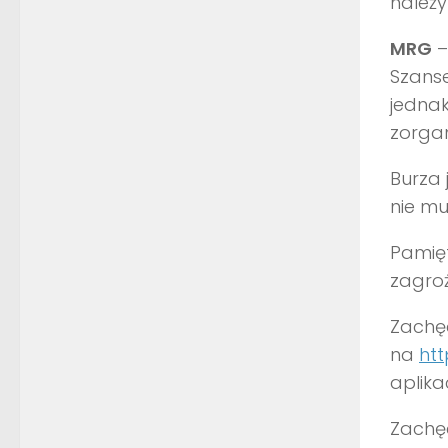
należy
MRG
–
Szanse
jednak
zorgan
Burza
nie mu
Pamięt
zagroż
Zachęc
na
htt
aplika
Zachę