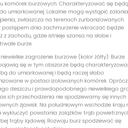
u komórek burzowych. Charakteryzować się będą 
do umiarkowanej. Lokalnie mogą wystąpić zalania 
pienia, zwłaszcza na terenach zurbanizowanych.
z postępem dnia zachmurzenie wkraczać będzie
ż z zachodu, gdzie istnieje szansa na słabe i
trwałe burze.
niewielkie zagrożenie burzowe (kolor żółty): Burze
pojawią się w tym obszarze będą charakteryzować
łabą do umiarkowanej i będą raczej słabo
nizowane w postaci izolowanych komórek. Oprócz
ego deszczu i prawdopodobnego niewielkiego gr
s ich przechodzenia nie spodziewamy się innych
wnych zjawisk. Na południowym wschodzie kraju n
 wykluczyć powstania zalążków trąb powietrznyc
abej trąby lądowej. Rozwoju burz spodziewać się