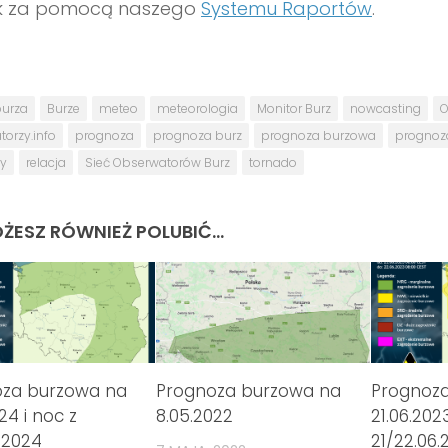
sk za pomocą naszego
Systemu Raportów
.
urza
Burze
meteo
meteorologia
Monitor Burz
nowcasting
O
orzy.info
prognoza
prognoza burz
prognoza burzowa
prognoz
y
relacja
Sieć Obserwatorów Burz
tornado
ŻESZ RÓWNIEŻ POLUBIĆ…
oza burzowa na
Prognoza burzowa na
Prognoz
024 i noc z
8.05.2022
21.06.202
6.2024
21/22.06.