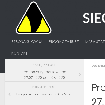
Przejdź do treści
STRONA GŁÓWNA
PROGNOZA BURZ
MAPA STA
KONTAKT
NASTĘPNY POST
PROGN
Prognoza tygodniowa od
27.07.2020 do 2.08.2020
Pr
POPRZEDNI POST
Prognoza burzowa na 26.07.2020
27