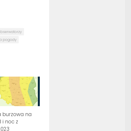
bserwatorzy
a pogody
a burzowa na
3 i noc z
2023