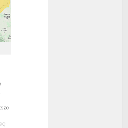
m
,
ksze
ię