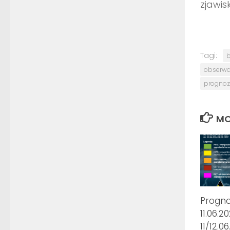
zjawi
Tagi:
b
obserwat
prognoz
MO
Progn
11.06.2
11/12.0