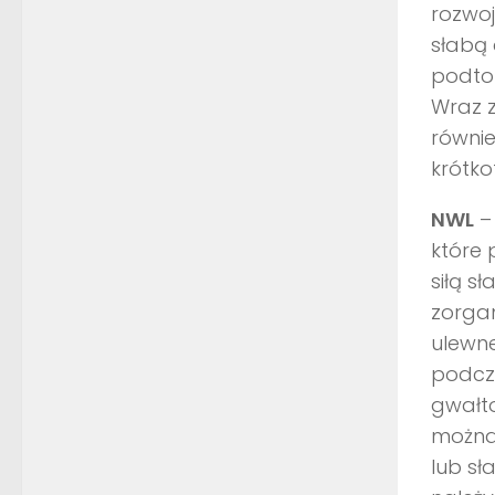
rozwoj
słabą 
podto
Wraz 
równie
krótko
NWL
– 
które 
siłą s
zorga
ulewn
podcza
gwałto
można
lub sł