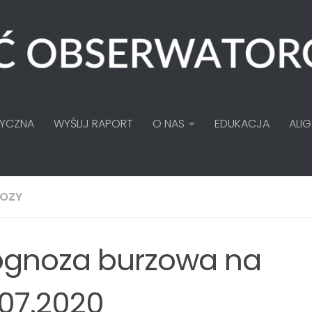
TYCZNA
WYŚLIJ RAPORT
O NAS
EDUKACJA
ALI
OZY
ognoza burzowa na
.07.2020