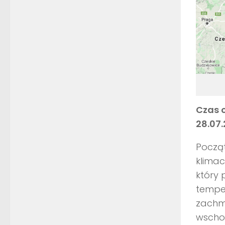
Czas 
28.07
Począt
klima
który 
temper
zachm
wschod