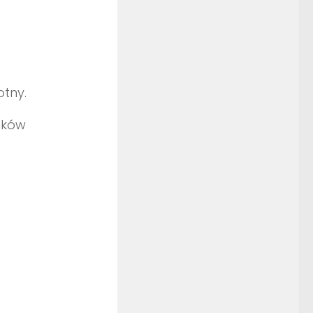
otny.
nków