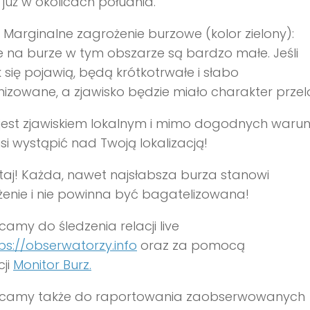
 już w okolicach południa.
 Marginalne zagrożenie burzowe (kolor zielony):
 na burze w tym obszarze są bardzo małe. Jeśli
 się pojawią, będą krótkotrwałe i słabo
izowane, a zjawisko będzie miało charakter przel
 jest zjawiskiem lokalnym i mimo dogodnych waru
si wystąpić nad Twoją lokalizacją!
aj! Każda, nawet najsłabsza burza stanowi
enie i nie powinna być bagatelizowana!
amy do śledzenia relacji live
ps://obserwatorzy.info
oraz za pomocą
cji
Monitor Burz.
camy także do raportowania zaobserwowanych