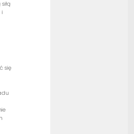
siłą
i
 się
adu
ie
h