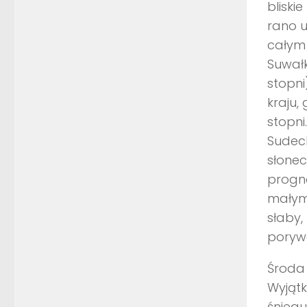
bliski
rano u
całym 
Suwał
stopni
kraju,
stopni
Sudeck
słonec
progn
małym
słaby,
poryw
Środa 
Wyjąt
śniegu