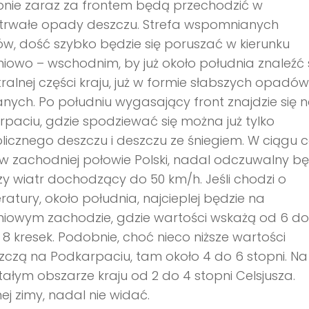
pnie zaraz za frontem będą przechodzić w
otrwałe opady deszczu. Strefa wspomnianych
, dość szybko będzie się poruszać w kierunku
iowo – wschodnim, by już około południa znaleźć 
ralnej części kraju, już w formie słabszych opadów
nych. Po południu wygasający front znajdzie się 
paciu, gdzie spodziewać się można już tylko
icznego deszczu i deszczu ze śniegiem. W ciągu c
w zachodniej połowie Polski, nadal odczuwalny bę
jszy wiatr dochodzący do 50 km/h. Jeśli chodzi o
atury, około południa, najcieplej będzie na
niowym zachodzie, gdzie wartości wskażą od 6 do
8 kresek. Podobnie, choć nieco niższe wartości
czą na Podkarpaciu, tam około 4 do 6 stopni. Na
ałym obszarze kraju od 2 do 4 stopni Celsjusza.
nej zimy, nadal nie widać.