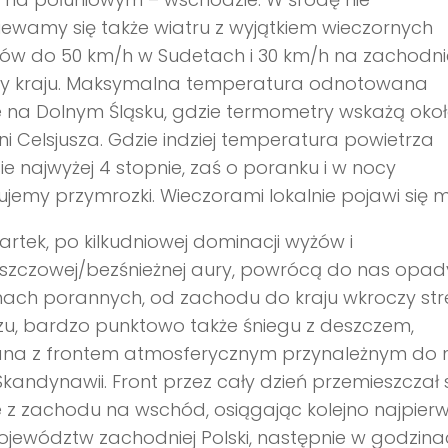
ewamy się także wiatru z wyjątkiem wieczornych
ów do 50 km/h w Sudetach i 30 km/h na zachodni
cy kraju. Maksymalna temperatura odnotowana
 na Dolnym Śląsku, gdzie termometry wskażą okoł
ni Celsjusza. Gdzie indziej temperatura powietrza
ie najwyżej 4 stopnie, zaś o poranku i w nocy
jemy przymrozki. Wieczorami lokalnie pojawi się m
rtek, po kilkudniowej dominacji wyżów i
szczowej/bezśnieżnej aury, powrócą do nas opad
nach porannych, od zachodu do kraju wkroczy str
u, bardzo punktowo także śniegu z deszczem,
ana z frontem atmosferycznym przynależnym do n
kandynawii. Front przez cały dzień przemieszczał 
 z zachodu na wschód, osiągając kolejno najpier
jewództw zachodniej Polski, następnie w godzina