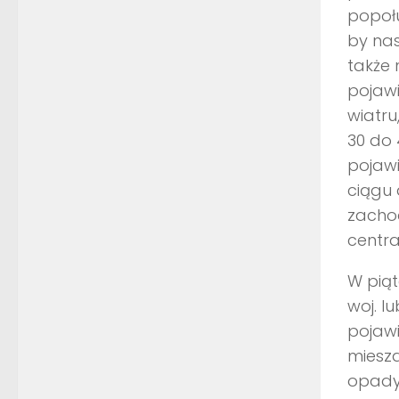
popoł
by nas
także 
pojawi
wiatru
30 do 
pojawi
ciągu 
zachod
centra
W piąt
woj. l
pojawi
miesz
opady 