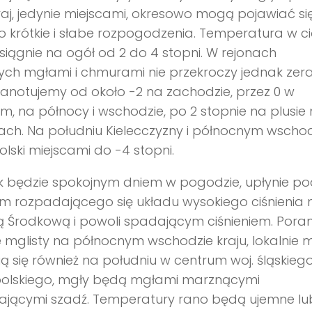
raj, jedynie miejscami, okresowo mogą pojawiać si
 krótkie i słabe rozpogodzenia. Temperatura w c
siągnie na ogół od 2 do 4 stopni. W rejonach
ych mgłami i chmurami nie przekroczy jednak zera
anotujemy od około -2 na zachodzie, przez 0 w
m, na północy i wschodzie, po 2 stopnie na plusie
ch. Na południu Kielecczyzny i północnym wscho
lski miejscami do -4 stopni.
k będzie spokojnym dniem w pogodzie, upłynie p
m rozpadającego się układu wysokiego ciśnienia
 Środkową i powoli spadającym ciśnieniem. Pora
 mglisty na północnym wschodzie kraju, lokalnie 
ą się również na południu w centrum woj. śląskiego
olskiego, mgły będą mgłami marznącymi
ającymi szadź. Temperatury rano będą ujemne lu