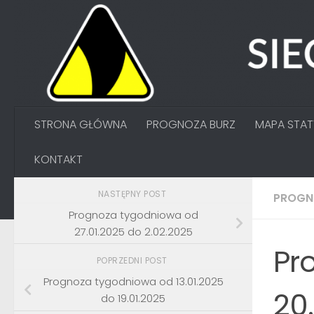
Przejdź do treści
STRONA GŁÓWNA
PROGNOZA BURZ
MAPA STA
KONTAKT
NASTĘPNY POST
PROGN
Prognoza tygodniowa od
27.01.2025 do 2.02.2025
Pr
POPRZEDNI POST
Prognoza tygodniowa od 13.01.2025
20
do 19.01.2025