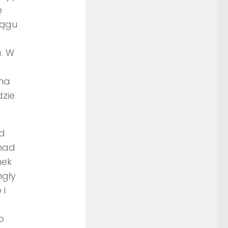
ę
iągu
. W
 na
dzie
od
 nad
nek
mgły
 i
b