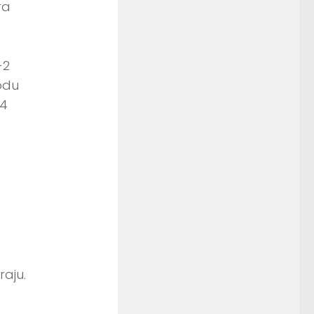
ra
-2
odu
 4
aju.