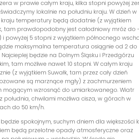
e zera w prawie całym kraju, kilka stopni powyżej ze
świadczymy lokalnie na południu kraju. W dzień w
kraju temperatury będą dodatnie (z wyjątkiem
k, tam prawdopodobny jest całodniowy mróz do 
) i powyżej 5 stopni z wyjątkiem północnego wsch
 gdzie maksymalna temperatura osiągnie od 2 do
. Najcieplej będzie na Dolnym Śląsku i Przedgórzu
im, tam możliwe nawet 10 stopni. W całym kraju
znie (z wyjątkiem Suwałk, tam przez cały dzień
ozowane są marznące mgły) z zachmurzeniem
 mogącym wzrosnąć do umiarkowanego. Wiatr
 z południa, chwilami możliwa cisza, w górach w
ach do 50 km/h.
będzie spokojnym, suchym dniem dla większości kr
kiem będą przelotne opady atmosferyczne oraz
 na połuniowym – wschodzie. W środę nie