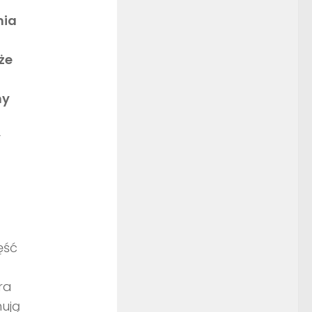
nia
że
my
y
ęść
ra
nują