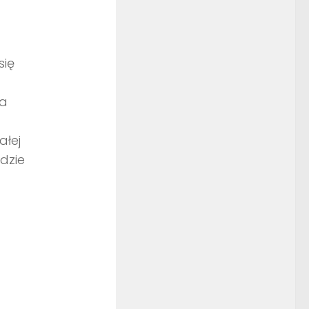
się
na
ałej
dzie