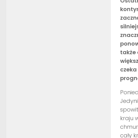
Ostatn
kontyn
zaczną
silnie
znacz
ponow
także 
większ
czeka
progn
Ponied
Jedyni
spowi
kraju 
chmura
cały k