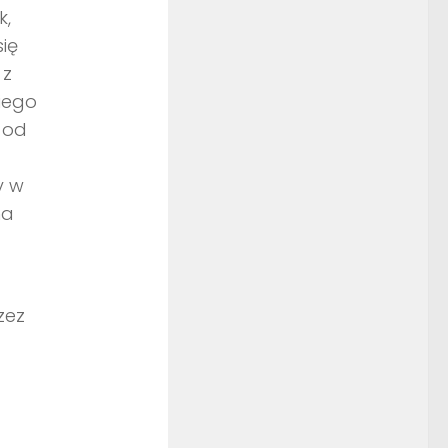
k,
ię
 z
iego
 od
y w
na
zez