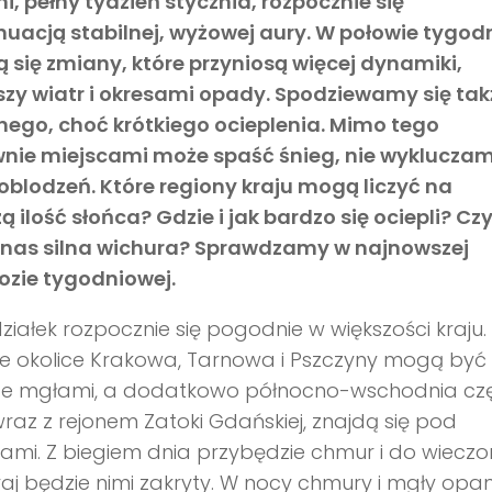
i, pełny tydzień stycznia, rozpocznie się
uacją stabilnej, wyżowej aury. W połowie tygod
 się zmiany, które przyniosą więcej dynamiki,
jszy wiatr i okresami opady. Spodziewamy się tak
nego, choć krótkiego ocieplenia. Mimo tego
nie miejscami może spaść śnieg, nie wyklucza
oblodzeń. Które regiony kraju mogą liczyć na
ą ilość słońca? Gdzie i jak bardzo się ociepli? Cz
 nas silna wichura? Sprawdzamy w najnowszej
ozie tygodniowej.
ziałek rozpocznie się pogodnie w większości kraju.
e okolice Krakowa, Tarnowa i Pszczyny mogą być
te mgłami, a dodatkowo północno-wschodnia cz
wraz z rejonem Zatoki Gdańskiej, znajdą się pod
mi. Z biegiem dnia przybędzie chmur i do wieczo
raj będzie nimi zakryty. W nocy chmury i mgły opa