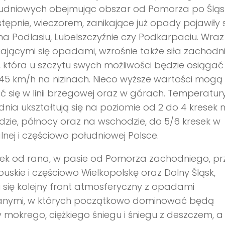
udniowych obejmując obszar od Pomorza po Śląs
tępnie, wieczorem, zanikające już opady pojawiły s
na Podlasiu, Lubelszczyźnie czy Podkarpaciu. Wraz
ającymi się opadami, wzrośnie także siła zachodn
, która u szczytu swych możliwości będzie osiągać
45 km/h na nizinach. Nieco wyższe wartości mogą
ć się w linii brzegowej oraz w górach. Temperatur
dnia ukształtują się na poziomie od 2 do 4 kresek 
zie, północy oraz na wschodzie, do 5/6 kresek w
lnej i częściowo południowej Polsce.
ek od rana, w pasie od Pomorza zachodniego, pr
ubuskie i częściowo Wielkopolskę oraz Dolny Śląsk,
 się kolejny front atmosferyczny z opadami
anymi, w których początkowo dominować będą
mokrego, ciężkiego śniegu i śniegu z deszczem, a