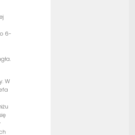
ej
o 6-
gła.
y. W
efa
iżu
się
w
ch