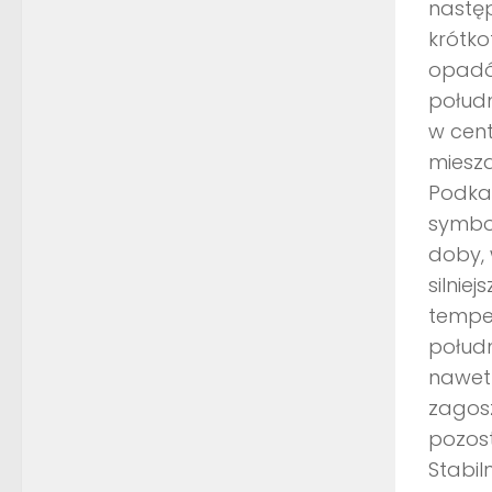
nastę
krótk
opadów
połudn
w cent
miesza
Podkar
symbol
doby, 
silnie
temper
połud
nawet 
zagosz
pozost
Stabil