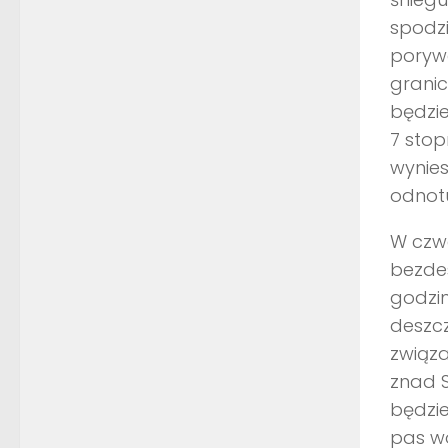
spodzi
poryw
grani
będzie
7 stop
wynies
odnotu
W czwa
bezde
godzi
deszcz
związ
znad S
będzie
pas wo