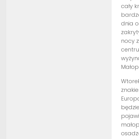
cały k
bardzo
dnia o
zakryt
nocy z
centru
wyżyna
Małopo
Wtore
znakie
Europą
będzie
pojawi
małop
osadz