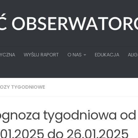
TYCZNA
WYŚLIJ RAPORT
O NAS
EDUKACJA
ALI
OZY TYGODNIOWE
ognoza tygodniowa od
.01.2025 do 26.01.2025