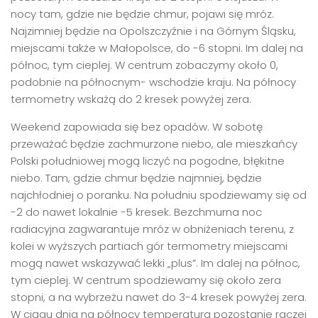
nocy tam, gdzie nie będzie chmur, pojawi się mróz.
Najzimniej będzie na Opolszczyźnie i na Górnym Śląsku,
miejscami także w Małopolsce, do -6 stopni. Im dalej na
północ, tym cieplej. W centrum zobaczymy około 0,
podobnie na północnym- wschodzie kraju. Na północy
termometry wskażą do 2 kresek powyżej zera.
Weekend zapowiada się bez opadów. W sobotę
przeważać będzie zachmurzone niebo, ale mieszkańcy
Polski południowej mogą liczyć na pogodne, błękitne
niebo. Tam, gdzie chmur będzie najmniej, będzie
najchłodniej o poranku. Na południu spodziewamy się od
-2 do nawet lokalnie -5 kresek. Bezchmurna noc
radiacyjna zagwarantuje mróz w obniżeniach terenu, z
kolei w wyższych partiach gór termometry miejscami
mogą nawet wskazywać lekki „plus”. Im dalej na północ,
tym cieplej. W centrum spodziewamy się około zera
stopni, a na wybrzeżu nawet do 3-4 kresek powyżej zera.
W ciągu dnia na północy temperatura pozostanie raczej