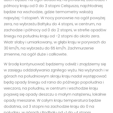
północy kraju od 0 do 3 stopni Celsjusza, najchłodniej
będzie na wschodzie, gdzie termometry wskażą
najwyżej -1 stopień. W nocy ponownie na ogół powyżej
zera, na wybrzeżu Bałtyku do 4 stopni, w centrum, na
zachodzie i północy od 0 do 2 stopni, w strefie opadów
śniegu na południu kraju od -2 stopni do około zera.
Wiatr słaby i umiarkowany, w głębi kraju w porywach do
30 km/h, na wybrzeżu do 65 km/h. Zachmurzenie
zmienne, na ogół duże i całkowite.
W środę kontynuować będziemy odwilż i znajdziemy się
w zasięgu oddziaływania zgniłego wyżu. Na wyżynach i w
górach na południowym skraju kraju nadal występować
będą opady śniegu od rana do późnego popołudnia i
wieczora, na południu, w centrum i wschodzie kraju
pojawią się opady deszczu o małym natężeniu, lokalnie
opady mieszane. W całym kraju temperatura będzie
dodatnia, od 3 stopni na zachodzie kraju do 0 na
południu, w górach i Podhalu od -1 do -4 stopni