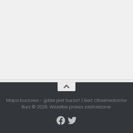
Mapa burzowa - gdzie jest burza? | Sieć Obserwatorów
Burz © 2026. Wszelkie prawa zastrzeżone.