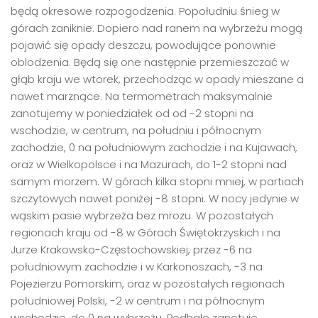
będą okresowe rozpogodzenia. Popołudniu śnieg w
górach zaniknie. Dopiero nad ranem na wybrzeżu mogą
pojawić się opady deszczu, powodujące ponownie
oblodzenia. Będą się one następnie przemieszczać w
głąb kraju we wtorek, przechodząc w opady mieszane a
nawet marznące. Na termometrach maksymalnie
zanotujemy w poniedziałek od od -2 stopni na
wschodzie, w centrum, na południu i północnym
zachodzie, 0 na południowym zachodzie i na Kujawach,
oraz w Wielkopolsce i na Mazurach, do 1-2 stopni nad
samym morzem. W górach kilka stopni mniej, w partiach
szczytowych nawet poniżej -8 stopni. W nocy jedynie w
wąskim pasie wybrzeża bez mrozu. W pozostałych
regionach kraju od -8 w Górach Świętokrzyskich i na
Jurze Krakowsko-Częstochowskiej, przez -6 na
południowym zachodzie i w Karkonoszach, -3 na
Pojezierzu Pomorskim, oraz w pozostałych regionach
południowej Polski, -2 w centrum i na północnym
wschodzie, do 0 na wybrzeżu. Podhale zanotuje