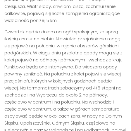
Celsjusza. Wiatr słaby, chwilami cisza, zachmurzenie
całkowite, pojawią się liczne zamglenia ograniczające
widzialność poniżej 5 km.
Czwartek będzie dniem na ogół spokojnym, ze sporą
ilością chmur na niebie. Niewielkie przejaśnienia mogą
się pojawić na południu, w rejonie obszarów górskich i
podgórskich. W ciągu dnia przelotne opady mogą się z
kolei pojawić na północy i północnym- wschodzie kraju.
Punktowo będą one intensywne. Do wieczora opady
powinny zaniknąć. Na południu z kolei pojawi się więcej
przejaśnień, których w kolejnych godzinach będzie
więcej. Na termometrach zobaczymy od 4/6 stopni na
zachodzie i na Wybrzeżu, do około 2 na północy,
częściowo w centrum i na południu. Na wschodzie i
częściowo w centrum, a także w górach temperatura
oscylować będzie w okolicach zera. W nocy na Dolnym
Śląsku, Opolszczyźnie, Górnym Śląsku, częściowo na
Kielecczyźnie oraz w Małopolsce i na Podkarpaciu pojawi