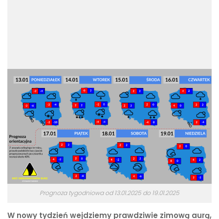
Prognoza tygodniowa od 13.01.2025 do 19.01.2025
W nowy tydzień wejdziemy prawdziwie zimową aurą,