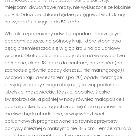
miejscami dwucyfrowe mrozy, nie wykluczone że lokalnie
do -13. Odczucie chłodu będzie potęgował wiatr, który
na wybrzeżu osiągnie do 50 km/h.
Wtorek rozpoczniemy odwilżą, opadami marznącymi i
opadami deszczu na północy kraju, które stopniowo
będą przemieszczać się w głąb kraju na południowy
wschód. Około południa opady obejmą województwa
północne, około 18 dotrą do centrum, na zachód (na
zachodzie głównie opady deszczu, nie marznącego) i
wschód kraju, a wieczorem (po 20) opady marznące
przejdą w opady śniegu obejmujące woj. podlaskie,
lubelskie, mazowieckie, łódzkie, opolskie, śląskie i
świętokrzyskie, a później w nocy również małopolskie i
podkarpackie. Na drogach zrobi się ślisko i ponownie
możliwe będą utrudnienia, w województwach
południowych prognozowane są również przyrosty
pokrywy śnieżnej o maksymalnie 3-5 cm. Temperatura w
dzień będzie na ogół dodatnia, na południu, zachodzie i