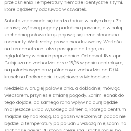
przejaśnienia. Temperatury niemalże identyczne z tymi,
które będziemy odczuwać w czwartek.
Sobota zapowiada się bardzo ładnie w całym kraju. Za
sprawą wyżowej pogody padać nie powinno, a w całej
zachodniej połowie kraju pojawią się liczne słoneczne
momenty. Wiatr słaby, prawie nieodczuwalny. Wartości
na termometrach także pasujące do tego, co
oglądaliśmy w dniach poprzednich. Od nawet 18 stopni
Celsjusza na zachodzie, przez 15/16 w pasie centralnym,
na południowym oraz północnym zachodzie, po 12/14
kresek na Podkarpaciu i częściowo w Małopolsce.
Niedziela w drugiej połowie dnia, a dokładniej mówiąc
wieczorem, przyniesie zmianę pogody. Zanim jednak do
tego dojdzie, od samego rana wpływ na aurę będzie
miał jeszcze układ wysokiego ciśnienia, którego centrum
znajdzie się nad Rosją. Do godzin wieczornych padać nie
będzie, a temperatury po południu wskażą miejscami na
zachodzie nawet 20 stopni Celsjusza. Trochę mniej, bo