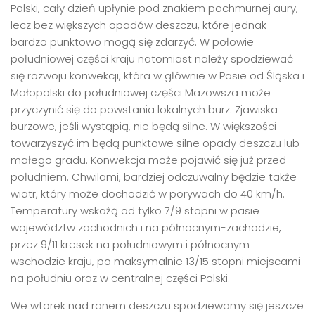
Polski, cały dzień upłynie pod znakiem pochmurnej aury,
lecz bez większych opadów deszczu, które jednak
bardzo punktowo mogą się zdarzyć. W połowie
południowej części kraju natomiast należy spodziewać
się rozwoju konwekcji, która w głównie w Pasie od Śląska i
Małopolski do południowej części Mazowsza może
przyczynić się do powstania lokalnych burz. Zjawiska
burzowe, jeśli wystąpią, nie będą silne. W większości
towarzyszyć im będą punktowe silne opady deszczu lub
małego gradu. Konwekcja może pojawić się już przed
południem. Chwilami, bardziej odczuwalny będzie także
wiatr, który może dochodzić w porywach do 40 km/h.
Temperatury wskażą od tylko 7/9 stopni w pasie
województw zachodnich i na północnym-zachodzie,
przez 9/11 kresek na południowym i północnym
wschodzie kraju, po maksymalnie 13/15 stopni miejscami
na południu oraz w centralnej części Polski.
We wtorek nad ranem deszczu spodziewamy się jeszcze