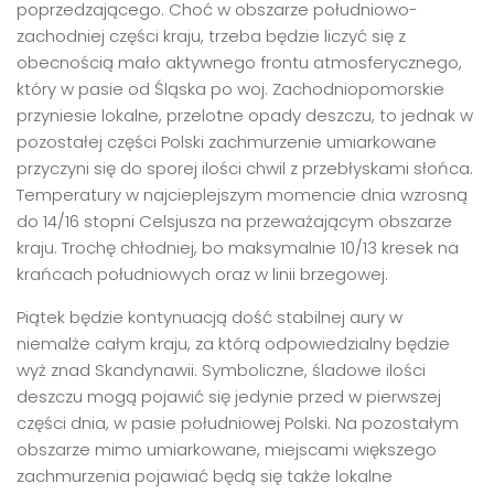
poprzedzającego. Choć w obszarze południowo-
zachodniej części kraju, trzeba będzie liczyć się z
obecnością mało aktywnego frontu atmosferycznego,
który w pasie od Śląska po woj. Zachodniopomorskie
przyniesie lokalne, przelotne opady deszczu, to jednak w
pozostałej części Polski zachmurzenie umiarkowane
przyczyni się do sporej ilości chwil z przebłyskami słońca.
Temperatury w najcieplejszym momencie dnia wzrosną
do 14/16 stopni Celsjusza na przeważającym obszarze
kraju. Trochę chłodniej, bo maksymalnie 10/13 kresek na
krańcach południowych oraz w linii brzegowej.
Piątek będzie kontynuacją dość stabilnej aury w
niemalże całym kraju, za którą odpowiedzialny będzie
wyż znad Skandynawii. Symboliczne, śladowe ilości
deszczu mogą pojawić się jedynie przed w pierwszej
części dnia, w pasie południowej Polski. Na pozostałym
obszarze mimo umiarkowane, miejscami większego
zachmurzenia pojawiać będą się także lokalne