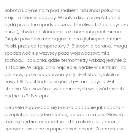
Sobota upłynie nam pod znakiem niżu znad południa
kraju i zmiennej pogody. W całym kraju przeplatać się
będą przelotne opady deszczu (możliwe też pojedyncze
burze), chwile ze słońcem i też momenty pochmurne.
Ciepłe powietrze nadciągnie nieco głębiej w centrum
Polski, przez co temperatury 7-8 stopni o poranku mogą
spodziewać się wszyscy poza województwami z
zachodu i południa, gdzie termometry wskażą jedynie 2-
4 stopnie. W ciągu dnia najcieplej będzie w centrum i na
północy, gdzie spodziewamy się 13-14 stopni, lokalnie
nawet 15. Najchłodniej w górach – tam jedynie 2-4
stopnie. We wcześniej wspomnianych województwach
będzie to 7-8 stopni.
Niedziela zapowiada się bardzo podobnie jak sobota –
przeplatać się będzie słońce, deszcz i chmury. Główną
różnicą będzie temperatura, która okaże się znacznie
sprawiedliwsza niż w poprzednich dniach. O poranku w