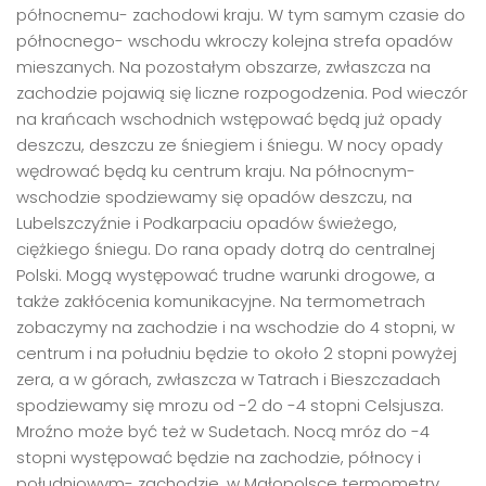
północnemu- zachodowi kraju. W tym samym czasie do
północnego- wschodu wkroczy kolejna strefa opadów
mieszanych. Na pozostałym obszarze, zwłaszcza na
zachodzie pojawią się liczne rozpogodzenia. Pod wieczór
na krańcach wschodnich wstępować będą już opady
deszczu, deszczu ze śniegiem i śniegu. W nocy opady
wędrować będą ku centrum kraju. Na północnym-
wschodzie spodziewamy się opadów deszczu, na
Lubelszczyźnie i Podkarpaciu opadów świeżego,
ciężkiego śniegu. Do rana opady dotrą do centralnej
Polski. Mogą występować trudne warunki drogowe, a
także zakłócenia komunikacyjne. Na termometrach
zobaczymy na zachodzie i na wschodzie do 4 stopni, w
centrum i na południu będzie to około 2 stopni powyżej
zera, a w górach, zwłaszcza w Tatrach i Bieszczadach
spodziewamy się mrozu od -2 do -4 stopni Celsjusza.
Mroźno może być też w Sudetach. Nocą mróz do -4
stopni występować będzie na zachodzie, północy i
południowym- zachodzie, w Małopolsce termometry