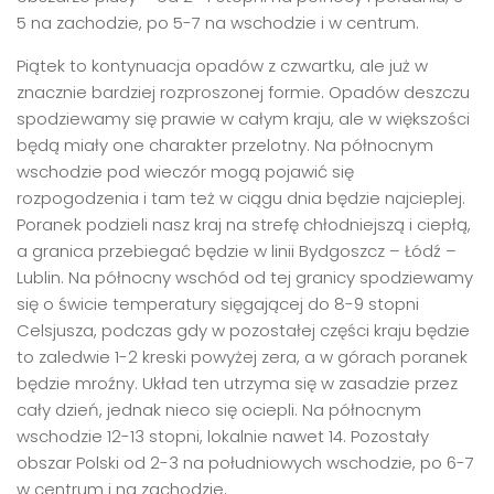
5 na zachodzie, po 5-7 na wschodzie i w centrum.
Piątek to kontynuacja opadów z czwartku, ale już w
znacznie bardziej rozproszonej formie. Opadów deszczu
spodziewamy się prawie w całym kraju, ale w większości
będą miały one charakter przelotny. Na północnym
wschodzie pod wieczór mogą pojawić się
rozpogodzenia i tam też w ciągu dnia będzie najcieplej.
Poranek podzieli nasz kraj na strefę chłodniejszą i ciepłą,
a granica przebiegać będzie w linii Bydgoszcz – Łódź –
Lublin. Na północny wschód od tej granicy spodziewamy
się o świcie temperatury sięgającej do 8-9 stopni
Celsjusza, podczas gdy w pozostałej części kraju będzie
to zaledwie 1-2 kreski powyżej zera, a w górach poranek
będzie mroźny. Układ ten utrzyma się w zasadzie przez
cały dzień, jednak nieco się ociepli. Na północnym
wschodzie 12-13 stopni, lokalnie nawet 14. Pozostały
obszar Polski od 2-3 na południowych wschodzie, po 6-7
w centrum i na zachodzie.