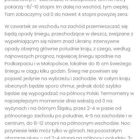
pokarzą -8/-10 stopni. Im dalej na wschód, tym cieplej.
Tam zobaczymy od 0 do nawet 4 stopni powyżej zera.
W czwartek ze wschodu na zachód przemieszczać się
będą opady śniegu, przechodzące w deszcz, związane z
wypełniającym się niżem znad Ukrainy. Intensywne
opady obejmą głównie południe kraju, z czego, według
najnowszych prognoz, najwięcej śniegu spadnie na
Podkarpaciu i w Małopolsce, lokalnie do 15 cm świeżego
śniegu w ciągu kilku godzin. Śnieg nie powinien się
pojawić jedynie na wybrzeżu i zachodzie. W całym kraju
obecnych będzie sporo chmur, jednak dość szybko
będzie się wypogadzać na północy Polski. Termometry w
najcieplejszym momencie dnia wskażą od 0 na
wyżynach i na Górnym Śląsku, przez 2-4 w pasie od
północnego zachodu po południe, 4-5 na zachodzie i w
centrum, do 8-12 stopni na północnym wschodzie. Noc
przyniesie lekki mróz tylko w górach. Na pozostałym
obszarze plusy – od 2-4 stopni na północy i południu, 3-