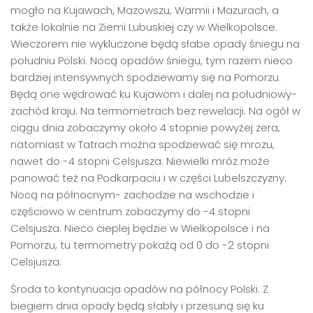
mogło na Kujawach, Mazowszu, Warmii i Mazurach, a
także lokalnie na Ziemi Lubuskiej czy w Wielkopolsce.
Wieczorem nie wykluczone będą słabe opady śniegu na
południu Polski. Nocą opadów śniegu, tym razem nieco
bardziej intensywnych spodziewamy się na Pomorzu.
Będą one wędrować ku Kujawom i dalej na południowy-
zachód kraju. Na termometrach bez rewelacji. Na ogół w
ciągu dnia zobaczymy około 4 stopnie powyżej zera,
natomiast w Tatrach można spodziewać się mrozu,
nawet do -4 stopni Celsjusza. Niewielki mróz może
panować też na Podkarpaciu i w części Lubelszczyzny.
Nocą na północnym- zachodzie na wschodzie i
częściowo w centrum zobaczymy do -4 stopni
Celsjusza. Nieco cieplej będzie w Wielkopolsce i na
Pomorzu, tu termometry pokażą od 0 do -2 stopni
Celsjusza.
Środa to kontynuacja opadów na północy Polski. Z
biegiem dnia opady będą słabły i przesuną się ku