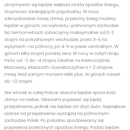
utrzymywać się będzie większa strefa opadów śniegu,
stopniowo zanikających popołudniu. W nocy
zdecydowanie mniej chmur, przelotny śnieg możliwy
będzie w górach, na wybrzeżu i północnym zachodzie.
Na termometrach zobaczymy maksymalnie od 0-2
stopni na południowym wschodzie, przez 3-4 na
wyżynach i na północy, po 4-5 w pasie centralnym. W
górach kilka stopni poniżej zera. W nocy w całym kraju
mróz od -2 do -4 stopni, lokalnie na Kielecczyźnie,
Mazowszu, Mazurach i Suwalszczyźnie o 1-2 stopnie
mniej. Nad samym morzem lekki plus. W górach nawet
do -12 stopni.
We wtorek w całej Polsce obecna będzie spora ilość
chmur na niebie. Okresami pojawiać się będą
przejaśnienia, jednak nie będzie ich zbyt dużo. Największe
szanse na przejaśnienia wystąpią na północnym-
zachodzie Polski. Po południu spodziewamy się
pojawienia przelotnych opadów śniegu. Padać będzie