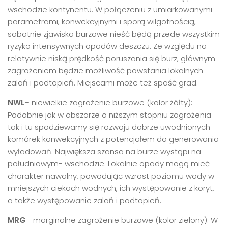
wschodzie kontynentu. W połączeniu z umiarkowanymi
parametrami, konwekcyjnymi i sporą wilgotnością,
sobotnie zjawiska burzowe nieść będą przede wszystkim
ryzyko intensywnych opadów deszczu. Ze względu na
relatywnie niską prędkość poruszania się burz, głównym
zagrożeniem będzie możliwość powstania lokalnych
zalań i podtopień. Miejscami może też spaść grad.
NWL
– niewielkie zagrożenie burzowe (kolor żółty):
Podobnie jak w obszarze o niższym stopniu zagrożenia
tak i tu spodziewamy się rozwoju dobrze uwodnionych
komórek konwekcyjnych z potencjałem do generowania
wyładowań. Największa szansa na burze wystąpi na
południowym- wschodzie. Lokalnie opady mogą mieć
charakter nawalny, powodując wzrost poziomu wody w
mniejszych ciekach wodnych, ich występowanie z koryt,
a także występowanie zalań i podtopień.
MRG
– marginalne zagrożenie burzowe (kolor zielony): W