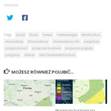
UDOSTĘPNIJ
Tagi:
burza
Burze
meteo
meteorologia
Monitor Burz
nowcasting
Obserwatorzy
obserwatorzy.info
prognoza
prognoza burz
prognoza burzowa
prognoza pogody
prognozy
relacja
Sieć Obserwatorów Burz
MOŻESZ RÓWNIEŻ POLUBIĆ…
Prognoza burzowa na