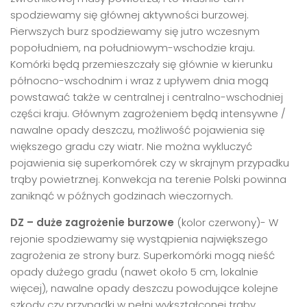
spodziewamy się głównej aktywności burzowej.
Pierwszych burz spodziewamy się jutro wczesnym
popołudniem, na południowym-wschodzie kraju.
Komórki będą przemieszczały się głównie w kierunku
północno-wschodnim i wraz z upływem dnia mogą
powstawać także w centralnej i centralno-wschodniej
części kraju. Głównym zagrożeniem będą intensywne /
nawalne opady deszczu, możliwość pojawienia się
większego gradu czy wiatr. Nie można wykluczyć
pojawienia się superkomórek czy w skrajnym przypadku
trąby powietrznej. Konwekcja na terenie Polski powinna
zaniknąć w późnych godzinach wieczornych.
DZ – duże zagrożenie burzowe
(kolor czerwony)- W
rejonie spodziewamy się wystąpienia największego
zagrożenia ze strony burz. Superkomórki mogą nieść
opady dużego gradu (nawet około 5 cm, lokalnie
więcej), nawalne opady deszczu powodujące kolejne
szkody czy przypadki w pełni wykształconej trąby