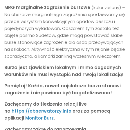
MRG marginalne zagrożenie burzowe
(kolor zielony) –
Na obszarze marginalnego zagrożenia spodziewamy się
przede wszystkim konwekcyjnych opadów deszczu i
pojedynczych wyładowań. Obszarem tym zostało też
objęte pasmo Sudetów, gdzie mogą powstawać słabe
burze stanowiące zagrożenie dla osób przebywających
na szlakach. Aktywność elektryczna w tym rejonie będzie
sporadyczna, a komórki zanikną wczesnym wieczorem.
Burza jest zjawiskiem lokalnym i mimo dogodnych
warunków nie musi wystąpić nad Twoją lokalizacją!
Pamiętaj! Każda, nawet najsłabsza burza stanowi
zagrożenie i nie powinna być bagatelizowana!
Zachęcamy do śledzenia relacji live
na
https://obserwatorzy.info
oraz za pomocą
aplikacji
Monitor Burz
.
Zachęcamy także do raportowania