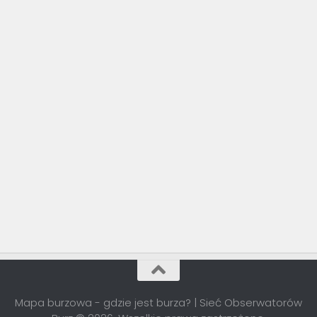
Mapa burzowa - gdzie jest burza? | Sieć Obserwatorów