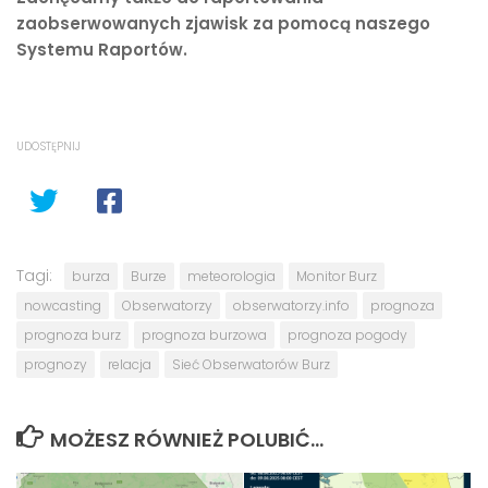
zaobserwowanych zjawisk za pomocą naszego
Systemu Raportów.
UDOSTĘPNIJ
Tagi:
burza
Burze
meteorologia
Monitor Burz
nowcasting
Obserwatorzy
obserwatorzy.info
prognoza
prognoza burz
prognoza burzowa
prognoza pogody
prognozy
relacja
Sieć Obserwatorów Burz
MOŻESZ RÓWNIEŻ POLUBIĆ…