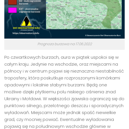
Prognoza burzowa na 17.06.2022
Po czwartkowych burzach, aura w piątek uspokoi się w
całym kraju. Jedynie na wschodzie, oraz miejscami na
północy i w centrum pojawi się nieznaczna niestabilność
troposfery, która poskutkuje rozproszonymi komórkami
opadowymi i lokalnie słabymi burzami. Będą one
możliwe dzięki płytkiemu polu niskiego ciśnienia znad
Ukrainy i Mołdawii. W większości zjawiska ograniczą się do
punktowo silnego, przelotnego deszczu i sporadycznych
wyładowań. Miejscami może jednak spaść niewielkie
grad, czy mocniej powiać. Ewentualne wyładowania
pojawią się na południowym wschodzie głównie w