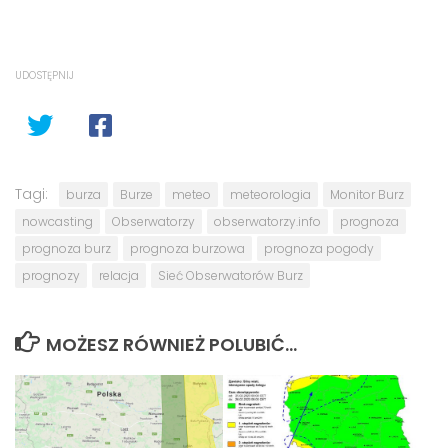
UDOSTĘPNIJ
Tagi:
burza
Burze
meteo
meteorologia
Monitor Burz
nowcasting
Obserwatorzy
obserwatorzy.info
prognoza
prognoza burz
prognoza burzowa
prognoza pogody
prognozy
relacja
Sieć Obserwatorów Burz
MOŻESZ RÓWNIEŻ POLUBIĆ…