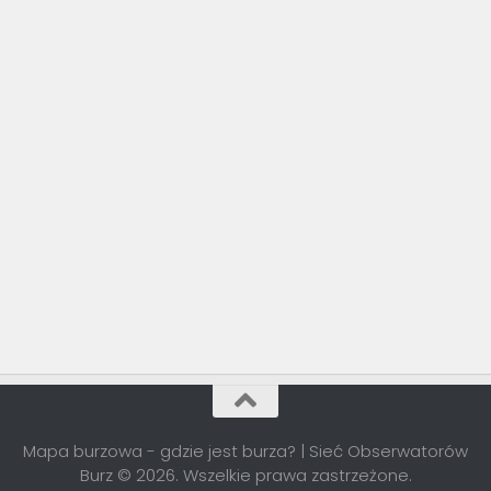
Mapa burzowa - gdzie jest burza? | Sieć Obserwatorów
Burz © 2026. Wszelkie prawa zastrzeżone.