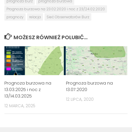
prognoza burz
prognoza burzowa
Prognoza burzowa na 23.02.2020 i noc z 23/24.02.2020
prognozy
relacja
Sieć Obserwatorów Burz
MOŻESZ RÓWNIEŻ POLUBIĆ…
Prognoza burzowa na
Prognoza burzowa na
13.03.2025 i noc z
13.07.2020
13/14.03.2025
12 LIPCA, 2020
12 MARCA, 2025