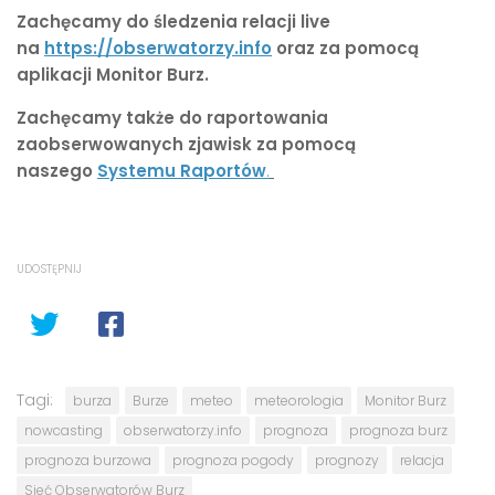
Zachęcamy do śledzenia relacji live
na
https://obserwatorzy.info
oraz za pomocą
aplikacji Monitor Burz.
Zachęcamy także do raportowania
zaobserwowanych zjawisk za pomocą
naszego
Systemu Raportów
.
UDOSTĘPNIJ
Tagi:
burza
Burze
meteo
meteorologia
Monitor Burz
nowcasting
obserwatorzy.info
prognoza
prognoza burz
prognoza burzowa
prognoza pogody
prognozy
relacja
Sieć Obserwatorów Burz