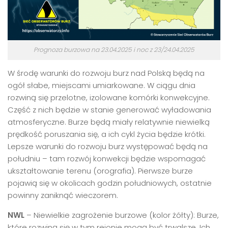
Prognoza burzowa na 23.04.2025 i noc z 23/24.04.2025
W środę warunki do rozwoju burz nad Polską będą na
ogół słabe, miejscami umiarkowane. W ciągu dnia
rozwiną się przelotne, izolowane komórki konwekcyjne.
Część z nich będzie w stanie generować wyładowania
atmosferyczne. Burze będą miały relatywnie niewielką
prędkość poruszania się, a ich cykl życia będzie krótki.
Lepsze warunki do rozwoju burz występować będą na
południu – tam rozwój konwekcji będzie wspomagać
ukształtowanie terenu (orografia). Pierwsze burze
pojawią się w okolicach godzin południowych, ostatnie
powinny zaniknąć wieczorem.
NWL
– Niewielkie zagrożenie burzowe (kolor żółty): Burze,
które rozwiną się w tym rejonie mogą być trwalsze. Ich