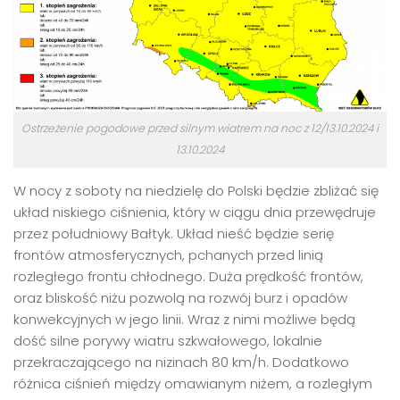
Ostrzeżenie pogodowe przed silnym wiatrem na noc z 12/13.10.2024 i
13.10.2024
W nocy z soboty na niedzielę do Polski będzie zbliżać się
układ niskiego ciśnienia, który w ciągu dnia przewędruje
przez południowy Bałtyk. Układ nieść będzie serię
frontów atmosferycznych, pchanych przed linią
rozległego frontu chłodnego. Duża prędkość frontów,
oraz bliskość niżu pozwolą na rozwój burz i opadów
konwekcyjnych w jego linii. Wraz z nimi możliwe będą
dość silne porywy wiatru szkwałowego, lokalnie
przekraczającego na nizinach 80 km/h. Dodatkowo
różnica ciśnień między omawianym niżem, a rozległym