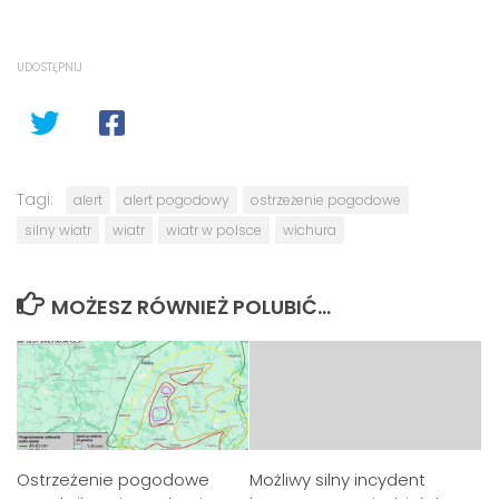
UDOSTĘPNIJ
Tagi:
alert
alert pogodowy
ostrzeżenie pogodowe
silny wiatr
wiatr
wiatr w polsce
wichura
MOŻESZ RÓWNIEŻ POLUBIĆ…
Ostrzeżenie pogodowe
Możliwy silny incydent