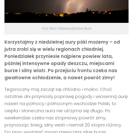
Fot. Sieć Obserwatorów Burz
Korzystajmy z niedzielnej aury póki możemy – od
jutra zrobi się w wielu regionach chłodniej.
Poniedziałek przyniesie najpierw powiew lata,
później intensywne opady deszczu, miejscami
burze i silny wiatr. Po przejściu frontu czeka nas
gwałtowne ochłodzenie, a nawet powrót zimy!
Tegoroczny maj zaczął się chłodno i mokro. Choć
ostatnie dni przyniosły poprawę pogody i wiosenną aurę
nawet na północy i północnym wschodzie Polski, to
ciepła i słoneczna aura nie utrzyma się długo. Po
weekendzie czeka nas stopniowy powrót zimy,
przynosząc śnieg, silny wiatr i niemal 20 stopni różnicy.
Do tego wystąpić mogą miejscami silne burze,