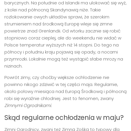
barycznych. Na południe od Islandii ma ulokować się wyż,
z kolei nad północną Skandynawią niże. Takie
rozlokowanie owych układów sprawi, że szerokim
strumieniem nad środkową Europę wleje się zimne
powietrze znad Grenlandii. Od wtorku zacznie się robić
stopniowo coraz cieplej, ale do weekendu nie widać w
Polsce temperatur wyższych niż 14 stopni. Do tego na
północy i południu kraju pojawią się opady, a nocami
przymrozki. Lokalnie mogą też wystąpić słabe mrozy na
nizinach.
Powrót zimy, czy choćby większe ochłodzenie nie
powinno nikogo zdziwić w tej części maja. Regularnie,
około połowy miesiąca nad Europą Środkową i północną
robi się wyraźnie chłodniej. Jest to fenomen, zwany
Zimnymi Ogrodnikami.
Skąd regularne ochłodzenia w maju?
Zimni Ogrodnicy, zwani też Zimną Zośką to typowy dla