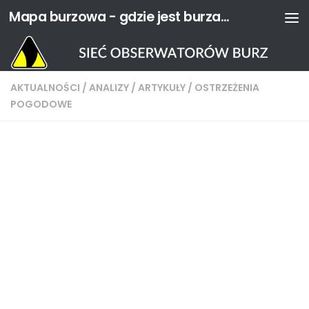
Mapa burzowa - gdzie jest burza? | Sieć Obserwatorów Burz
Przejdź do treści
AKTUALNOŚCI
/
ANALIZY
/
ARTYKUŁY
/
OSTRZEŻENIA
POGODOWE