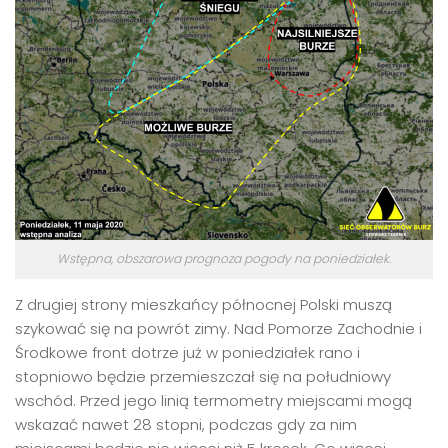
Wstępna, obszarowa prognoza pogody na poniedziałek.
Z drugiej strony mieszkańcy północnej Polski muszą
szykować się na powrót zimy. Nad Pomorze Zachodnie i
Środkowe front dotrze już w poniedziałek rano i
stopniowo będzie przemieszczał się na południowy
wschód. Przed jego linią termometry miejscami mogą
wskazać nawet 28 stopni, podczas gdy za nim