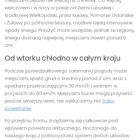
miejscami będzie nie więcej niż 5 kresek. Co więcej,
wieczorem i w nocy w pasie od Ziemi Lubuskiej i
środkowej Wielkopolski, przez Kujawy, Pomorze Gdańskie
i Żuławy po północne Mazury, możliwe będą intensywne
opady śniegu. Prószyć może wszędzie, jednak te regiony,
śniegu dostaną najwięcej, miejscami nawet ponad 5
cm!
Od wtorku chłodno w całym kraju
Podczas poniedziałkowego załamania pogody może
miejscami spaść grad o średnicy ponad 2 cm, wraz z
opadami przekraczającymi 30 mm/h i wiatrem w
porywach do 80 km/h. Miejscami burze mogą przynieść
jeszcze silniejszy wiatr, nie wykluczamy też
trąby
powietrznej
.
Po przejściu frontu, znajdziemy się całkowicie pod
wpływem powietrza arktycznego, tłoczonego do
naszego kraju z północy przez system dwóch układów