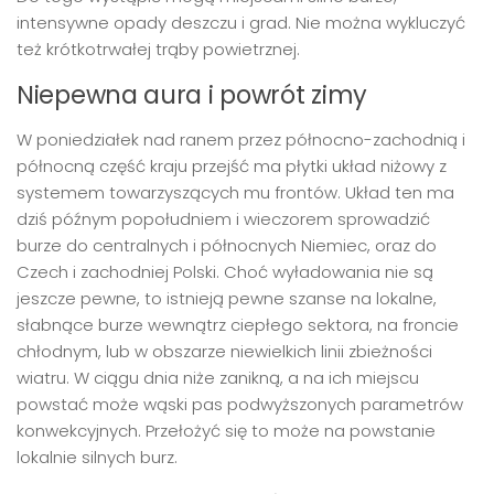
intensywne opady deszczu i grad. Nie można wykluczyć
też krótkotrwałej trąby powietrznej.
Niepewna aura i powrót zimy
W poniedziałek nad ranem przez północno-zachodnią i
północną część kraju przejść ma płytki układ niżowy z
systemem towarzyszących mu frontów. Układ ten ma
dziś późnym popołudniem i wieczorem sprowadzić
burze do centralnych i północnych Niemiec, oraz do
Czech i zachodniej Polski. Choć wyładowania nie są
jeszcze pewne, to istnieją pewne szanse na lokalne,
słabnące burze wewnątrz ciepłego sektora, na froncie
chłodnym, lub w obszarze niewielkich linii zbieżności
wiatru. W ciągu dnia niże zanikną, a na ich miejscu
powstać może wąski pas podwyższonych parametrów
konwekcyjnych. Przełożyć się to może na powstanie
lokalnie silnych burz.