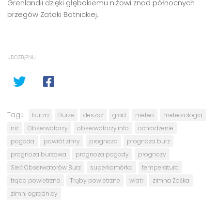
Grenlandii dzięki głębokiemu niżowi znad północnych
brzegów Zatoki Botnickiej.
UDOSTĘPNIJ
Tagi:
burza
Burze
deszcz
grad
meteo
meteorologia
niż
Obserwatorzy
obserwatorzy.info
ochłodzenie
pogoda
powrót zimy
prognoza
prognoza burz
prognoza burzowa
prognoza pogody
prognozy
Sieć Obserwatorów Burz
superkomórka
temperatura
trąba powietrzna
Trąby powietrzne
wiatr
zimna Zośka
zimni ogrodnicy