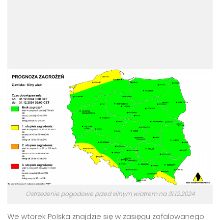
Ostrzeżenie pogodowe przed silnym wiatrem na 31.12.2024
We wtorek Polska znajdzie się w zasięgu zafalowanego