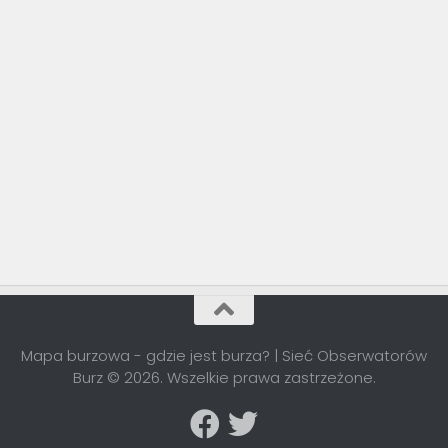
Mapa burzowa - gdzie jest burza? | Sieć Obserwatorów
Burz © 2026. Wszelkie prawa zastrzeżone.