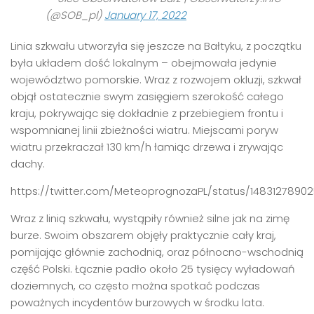
(@SOB_pl)
January 17, 2022
Linia szkwału utworzyła się jeszcze na Bałtyku, z początku
była układem dość lokalnym – obejmowała jedynie
województwo pomorskie. Wraz z rozwojem okluzji, szkwał
objął ostatecznie swym zasięgiem szerokość całego
kraju, pokrywając się dokładnie z przebiegiem frontu i
wspomnianej linii zbieżności wiatru. Miejscami poryw
wiatru przekraczał 130 km/h łamiąc drzewa i zrywając
dachy.
https://twitter.com/MeteoprognozaPL/status/1483127890
Wraz z linią szkwału, wystąpiły również silne jak na zimę
burze. Swoim obszarem objęły praktycznie cały kraj,
pomijając głównie zachodnią, oraz północno-wschodnią
część Polski. Łącznie padło około 25 tysięcy wyładowań
doziemnych, co często można spotkać podczas
poważnych incydentów burzowych w środku lata.