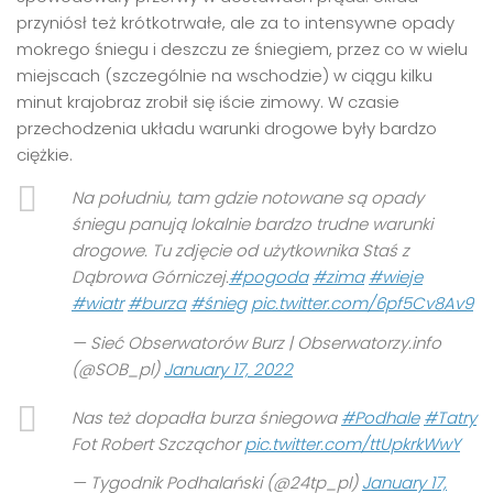
przyniósł też krótkotrwałe, ale za to intensywne opady
mokrego śniegu i deszczu ze śniegiem, przez co w wielu
miejscach (szczególnie na wschodzie) w ciągu kilku
minut krajobraz zrobił się iście zimowy. W czasie
przechodzenia układu warunki drogowe były bardzo
ciężkie.
Na południu, tam gdzie notowane są opady
śniegu panują lokalnie bardzo trudne warunki
drogowe. Tu zdjęcie od użytkownika Staś z
Dąbrowa Górniczej.
#pogoda
#zima
#wieje
#wiatr
#burza
#śnieg
pic.twitter.com/6pf5Cv8Av9
— Sieć Obserwatorów Burz | Obserwatorzy.info
(@SOB_pl)
January 17, 2022
Nas też dopadła burza śniegowa
#Podhale
#Tatry
Fot Robert Szcząchor
pic.twitter.com/ttUpkrkWwY
— Tygodnik Podhalański (@24tp_pl)
January 17,