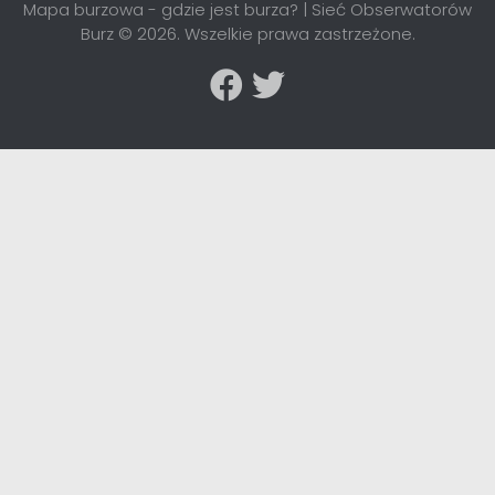
Mapa burzowa - gdzie jest burza? | Sieć Obserwatorów
Burz © 2026. Wszelkie prawa zastrzeżone.