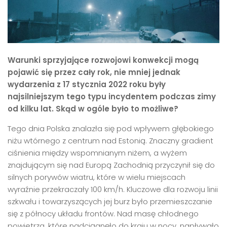
Warunki sprzyjające rozwojowi konwekcji mogą
pojawić się przez cały rok, nie mniej jednak
wydarzenia z 17 stycznia 2022 roku były
najsilniejszym tego typu incydentem podczas zimy
od kilku lat. Skąd w ogóle było to możliwe?
Tego dnia Polska znalazła się pod wpływem głębokiego
niżu wtórnego z centrum nad Estonią. Znaczny gradient
ciśnienia między wspomnianym niżem, a wyżem
znajdującym się nad Europą Zachodnią przyczynił się do
silnych porywów wiatru, które w wielu miejscach
wyraźnie przekraczały 100 km/h. Kluczowe dla rozwoju linii
szkwału i towarzyszących jej burz było przemieszczanie
się z północy układu frontów. Nad masę chłodnego
powietrza, które nadciągnęło do kraju w nocy, napływało