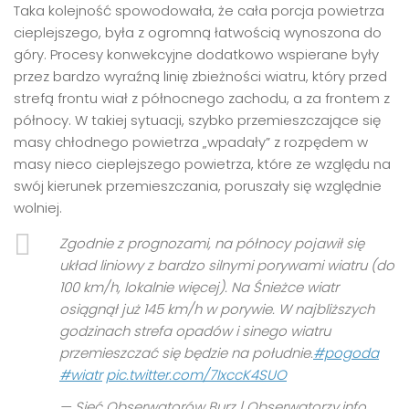
Taka kolejność spowodowała, że cała porcja powietrza
cieplejszego, była z ogromną łatwością wynoszona do
góry. Procesy konwekcyjne dodatkowo wspierane były
przez bardzo wyraźną linię zbieżności wiatru, który przed
strefą frontu wiał z północnego zachodu, a za frontem z
północy. W takiej sytuacji, szybko przemieszczające się
masy chłodnego powietrza „wpadały” z rozpędem w
masy nieco cieplejszego powietrza, które ze względu na
swój kierunek przemieszczania, poruszały się względnie
wolniej.
Zgodnie z prognozami, na północy pojawił się
układ liniowy z bardzo silnymi porywami wiatru (do
100 km/h, lokalnie więcej). Na Śnieżce wiatr
osiągnął już 145 km/h w porywie. W najbliższych
godzinach strefa opadów i sinego wiatru
przemieszczać się będzie na południe.
#pogoda
#wiatr
pic.twitter.com/7IxccK4SUO
— Sieć Obserwatorów Burz | Obserwatorzy.info