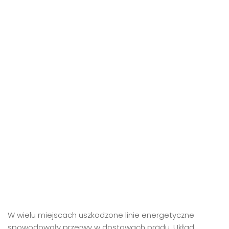
W wielu miejscach uszkodzone linie energetyczne
spowodowały przerwy w dostawach prądu. Układ