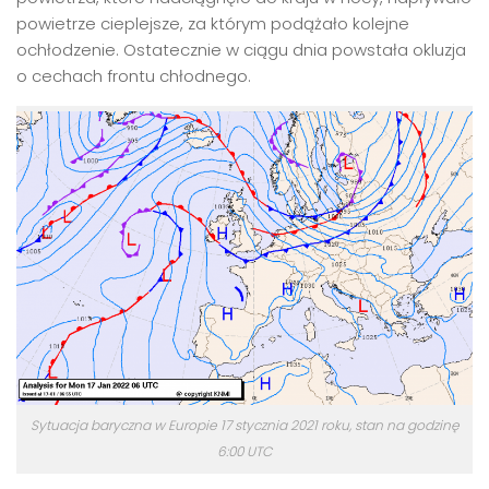
powietrze cieplejsze, za którym podążało kolejne
ochłodzenie. Ostatecznie w ciągu dnia powstała okluzja
o cechach frontu chłodnego.
Sytuacja baryczna w Europie 17 stycznia 2021 roku, stan na godzinę
6:00 UTC