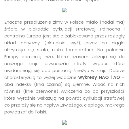
Znaczne
przedłużenie
zimy w Polsce miało (nadal ma)
źródło w blokadzie cyrkulacji strefowej. Północna i
centralna Europa jest stale
zablokowana
przez rozległy
układ baryczny (aktualnie wyż), przez co ciągle
utrzymuje się stała, niska temperatura. Na południu
Europy dominują niże, które czasem zbliżają się do
naszego kraju przynosząc strefy wilgoci, które
uwidaczniają się pod postacią śnieżyc w kraju. Dobrze
charakteryzują to wyżej widoczne
wykresy NAO i AO
–
oba indeksy (linia czarna) są ujemne. Widać na nich
również (linie czerwone) wyliczenia co do przyszłości,
które wyraźnie wskazują na powrót cyrkulacji strefowej,
co przełoży się na napływ „świeżego, ciepłego, mokrego
powietrza” do Polski.