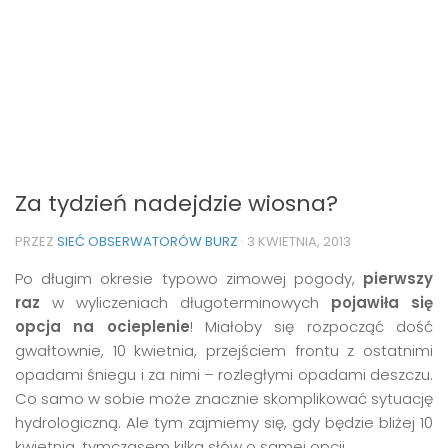
Za tydzień nadejdzie wiosna?
PRZEZ
SIEĆ OBSERWATORÓW BURZ
·
3 KWIETNIA, 2013
Po długim okresie typowo zimowej pogody,
pierwszy
raz
w wyliczeniach długoterminowych
pojawiła się
opcja na ocieplenie
! Miałoby się rozpocząć dość
gwałtownie, 10 kwietnia, przejściem frontu z ostatnimi
opadami śniegu i za nimi – rozległymi opadami deszczu.
Co samo w sobie może znacznie skomplikować sytuację
hydrologiczną. Ale tym zajmiemy się, gdy będzie bliżej 10
kwietnia, tymczasem kilka słów o samej opcji.