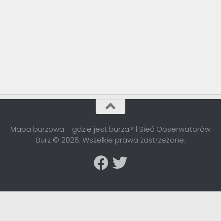
Mapa burzowa - gdzie jest burza? | Sieć Obserwatorów
Burz © 2026. Wszelkie prawa zastrzeżone.