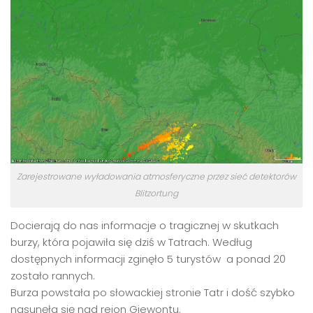
Zarejestrowane wyładowania atmosferyczne przez sieć detektorów
Blitzortung
Docierają do nas informacje o tragicznej w skutkach
burzy, która pojawiła się dziś w Tatrach. Według
dostępnych informacji zginęło 5 turystów a ponad 20
zostało rannych.
Burza powstała po słowackiej stronie Tatr i dość szybko
nasunęła się nad rejon Giewontu.