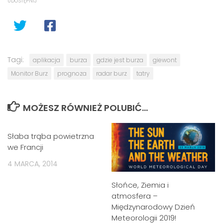
UDOSTĘPNIJ
Tagi:
aplikacja
burza
gdzie jest burza
giewont
Monitor Burz
prognoza
radar burz
tatry
MOŻESZ RÓWNIEŻ POLUBIĆ…
Słaba trąba powietrzna
we Francji
4 MARCA, 2014
Słońce, Ziemia i
atmosfera –
Międzynarodowy Dzień
Meteorologii 2019!