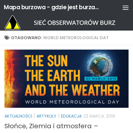
Mapa burzowa - gdzie jest burza? | Sieć Obserwatorów Burz
Przejdź do treści
OTAGOWANO:
WORLD METEOROLOGICAL DAT
AKTUALNOŚCI
/
ARTYKUŁY
/
EDUKACJA
23 MARCA, 2019
Słońce, Ziemia i atmosfera –