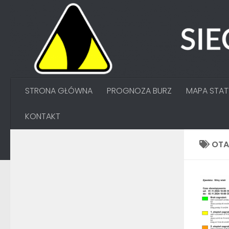
Przejdź do treści
STRONA GŁÓWNA
PROGNOZA BURZ
MAPA STA
KONTAKT
OT