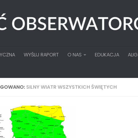
TYCZNA
WYŚLIJ RAPORT
O NAS
EDUKACJA
ALI
AGOWANO:
SILNY WIATR WSZYSTKICH ŚWIĘTYCH