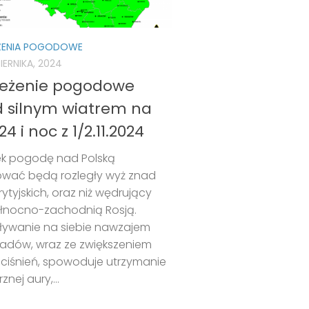
ŻENIA POGODOWE
IERNIKA, 2024
zeżenie pogodowe
d silnym wiatrem na
024 i noc z 1/2.11.2024
ek pogodę nad Polską
tować będą rozległy wyż znad
ytyjskich, oraz niż wędrujący
łnocno-zachodnią Rosją.
ływanie na siebie nawzajem
ładów, wraz ze zwiększeniem
 ciśnień, spowoduje utrzymanie
rznej aury,...