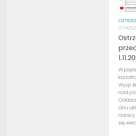
OSTRZE
31 PAŹDZ
Ostr
prze
1.11.2
W piąt
kształ
Wysp Br
nad pó
Oddzia
obu uk
różnicy
się wiet