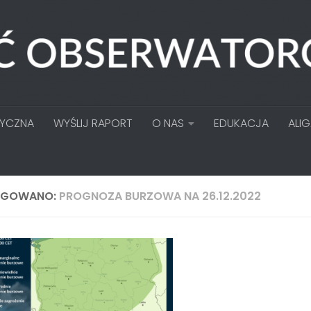
TYCZNA
WYŚLIJ RAPORT
O NAS
EDUKACJA
ALI
AGOWANO:
PROGNOZA BURZOWA NA 26.12.2022