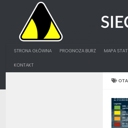
Przejdź do treści
STRONA GŁÓWNA
PROGNOZA BURZ
MAPA STA
KONTAKT
OT