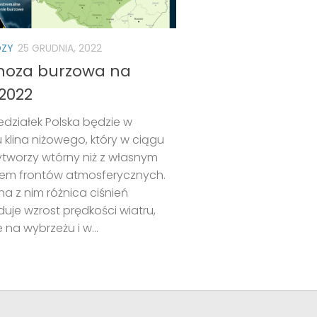
ZY
25 GRUDNIA, 2022
noza burzowa na
.2022
działek Polska będzie w
 klina niżowego, który w ciągu
tworzy wtórny niż z własnym
em frontów atmosferycznych.
a z nim różnica ciśnień
je wzrost prędkości wiatru,
 na wybrzeżu i w...