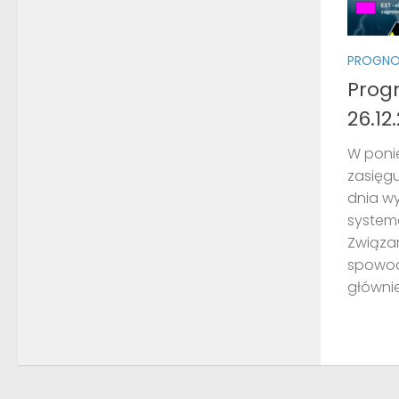
PROGNO
Prog
26.12
W ponie
zasięgu
dnia wy
system
Związan
spowodu
głównie