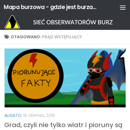
Mapa burzowa - gdzie jest burza? | Sieć Obserwatorów Burz
Przejdź do treści
OTAGOWANO:
PRĄD WSTĘPUJĄCY
ALIGATO
18 SIERPNIA, 2018
Grad, czyli nie tylko wiatr i pioruny są