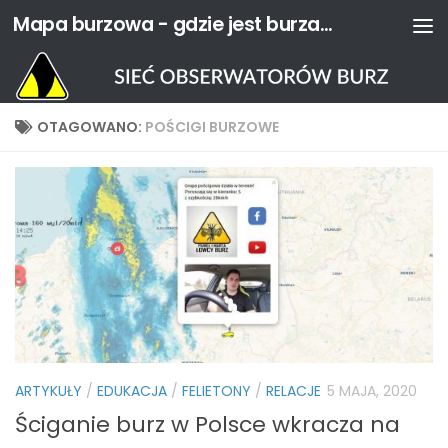
Mapa burzowa - gdzie jest burza? | Sieć Obserwatorów Burz
Przejdź do treści
OTAGOWANO:
POŚCIGI BURZOWE
ARTYKUŁY
/
EDUKACJA
/
FELIETONY
/
RELACJE
5 MAJA, 2020
Ściganie burz w Polsce wkracza na