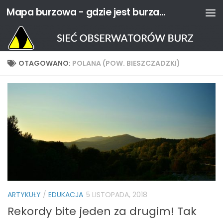
Mapa burzowa - gdzie jest burza? | Sieć Obserwatorów Burz
Przejdź do treści
OTAGOWANO:
POLANA (POW. BIESZCZADZKI)
ARTYKUŁY
/
EDUKACJA
5 LISTOPADA, 2018
Rekordy bite jeden za drugim! Tak