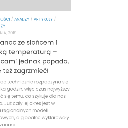
NOŚCI
/
ANALIZY
/
ARTYKUŁY
/
ZY
NIA, 2019
kanoc ze słońcem i
ką temperaturą –
scami jednak popada,
 też zagrzmieć!
oc technicznie rozpoczyna się
kilka godzin, więc czas najwyższy
eć się temu, co szykuje dla nas
 Już cały jej okres jest w
u regionalnych modeli
wych, a globalne wyklarowały
acunki. ...