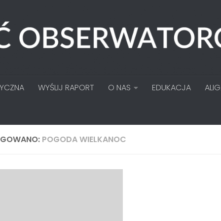
TYCZNA
WYŚLIJ RAPORT
O NAS
EDUKACJA
ALI
AGOWANO:
POGODA WIELKANOC