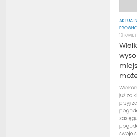
AKTUAL
PROGNO
18 KWIET
Wiel
wyso
miej
może
Wielkan
już za 
przyjrz
pogoda.
zasięg
pogodo
swoje sz