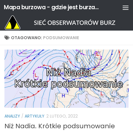
Mapa burzowa - gdzie jest burza? | Sieć Obserwatorów Burz
Przejdź do treści
OTAGOWANO:
PODSUMOWANIE
ANALIZY
/
ARTYKUŁY
2 LUTEGO, 2022
Niż Nadia. Krótkie podsumowanie