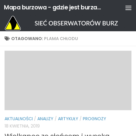
Mapa burzowa - gdzie jest burza? | Sieć Obserwatorów Burz
Przejdź do treści
OTAGOWANO:
PLAMA CHŁODU
AKTUALNOŚCI
/
ANALIZY
/
ARTYKUŁY
/
PROGNOZY
18 KWIETNIA, 2019