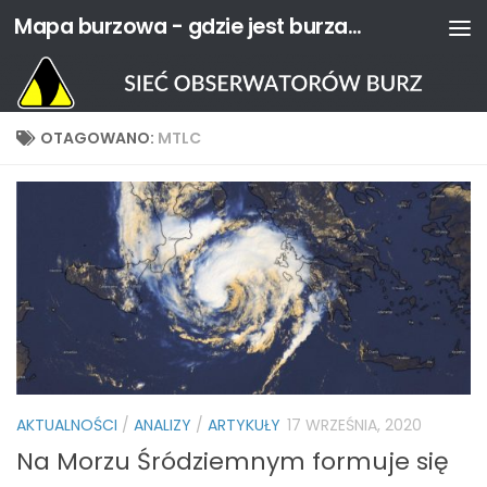
Mapa burzowa - gdzie jest burza? | Sieć Obserwatorów Burz
Przejdź do treści
OTAGOWANO:
MTLC
AKTUALNOŚCI
/
ANALIZY
/
ARTYKUŁY
17 WRZEŚNIA, 2020
Na Morzu Śródziemnym formuje się