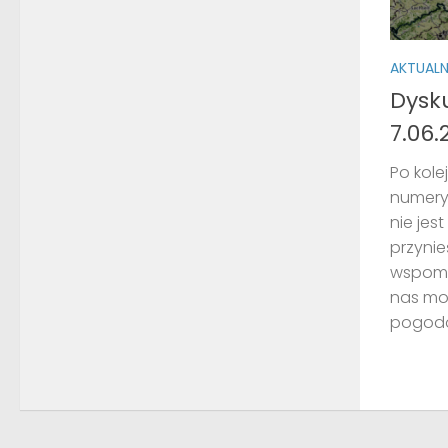
AKTUAL
Dysk
7.06.
Po kole
numery
nie jes
przynie
wspomi
nas moż
pogodo