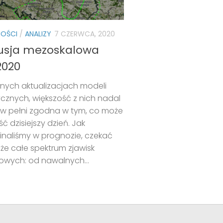
NOŚCI
/
ANALIZY
7 CZERWCA, 2020
usja mezoskalowa
2020
jnych aktualizacjach modeli
cznych, większość z nich nadal
t w pełni zgodna w tym, co może
ść dzisiejszy dzień. Jak
naliśmy w prognozie, czekać
e całe spektrum zjawisk
wych: od nawalnych...