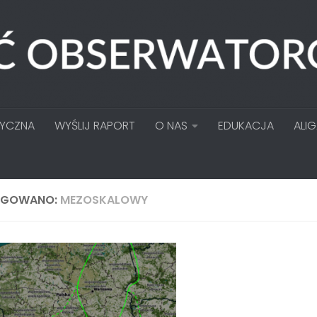
TYCZNA
WYŚLIJ RAPORT
O NAS
EDUKACJA
ALI
AGOWANO:
MEZOSKALOWY