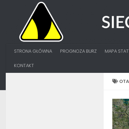
Przejdź do treści
STRONA GŁÓWNA
PROGNOZA BURZ
MAPA STA
KONTAKT
OT