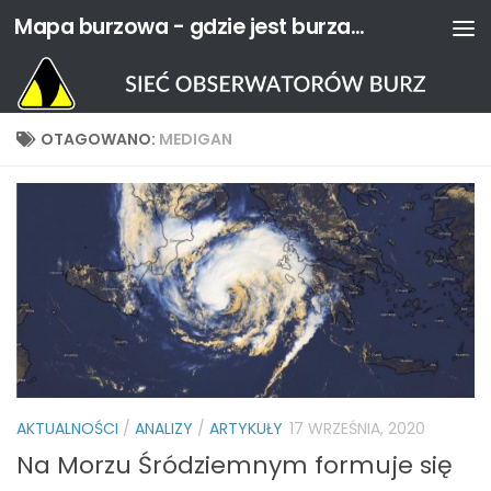
Mapa burzowa - gdzie jest burza? | Sieć Obserwatorów Burz
Przejdź do treści
OTAGOWANO:
MEDIGAN
AKTUALNOŚCI
/
ANALIZY
/
ARTYKUŁY
17 WRZEŚNIA, 2020
Na Morzu Śródziemnym formuje się