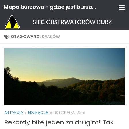
Mapa burzowa - gdzie jest burza? | Sieć Obserwatorów Burz
Przejdź do treści
OTAGOWANO:
KRAKÓW
ARTYKUŁY
/
EDUKACJA
5 LISTOPADA, 2018
Rekordy bite jeden za drugim! Tak