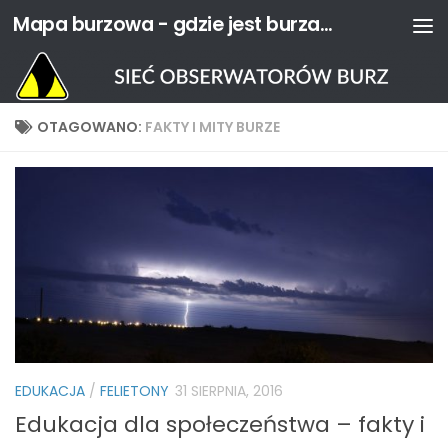
Mapa burzowa - gdzie jest burza? | Sieć Obserwatorów Burz
Przejdź do treści
OTAGOWANO:
FAKTY I MITY BURZE
EDUKACJA
/
FELIETONY
31 SIERPNIA, 2016
Edukacja dla społeczeństwa – fakty i