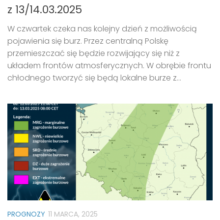
z 13/14.03.2025
W czwartek czeka nas kolejny dzień z możliwością
pojawienia się burz. Przez centralną Polskę
przemieszczać się będzie rozwijający się niż z
układem frontów atmosferycznych. W obrębie frontu
chłodnego tworzyć się będą lokalne burze z...
PROGNOZY
11 MARCA, 2025