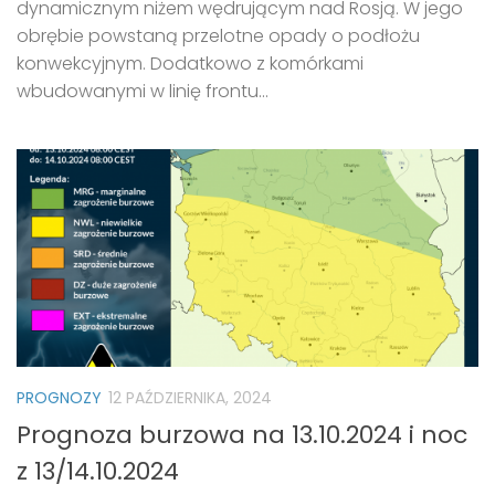
dynamicznym niżem wędrującym nad Rosją. W jego
obrębie powstaną przelotne opady o podłożu
konwekcyjnym. Dodatkowo z komórkami
wbudowanymi w linię frontu...
PROGNOZY
12 PAŹDZIERNIKA, 2024
Prognoza burzowa na 13.10.2024 i noc
z 13/14.10.2024