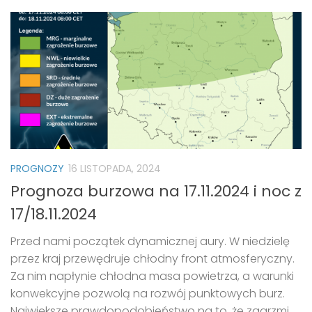
PROGNOZY
16 LISTOPADA, 2024
Prognoza burzowa na 17.11.2024 i noc z
17/18.11.2024
Przed nami początek dynamicznej aury. W niedzielę
przez kraj przewędruje chłodny front atmosferyczny.
Za nim napłynie chłodna masa powietrza, a warunki
konwekcyjne pozwolą na rozwój punktowych burz.
Największe prawdopodobieństwo na to, że zagrzmi