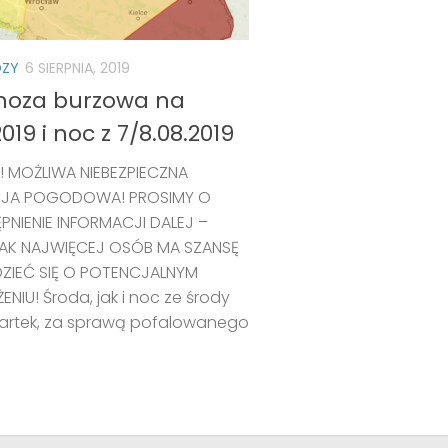
ZY
6 SIERPNIA, 2019
noza burzowa na
2019 i noc z 7/8.08.2019
 MOŻLIWA NIEBEZPIECZNA
JA POGODOWA! PROSIMY O
PNIENIE INFORMACJI DALEJ –
JAK NAJWIĘCEJ OSÓB MA SZANSĘ
ZIEĆ SIĘ O POTENCJALNYM
NIU! Środa, jak i noc ze środy
artek, za sprawą pofalowanego