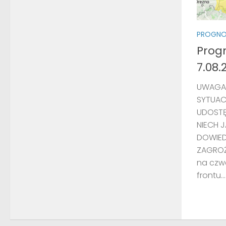
PROGNO
Prog
7.08.
UWAGA!
SYTUAC
UDOSTĘ
NIECH 
DOWIED
ZAGROŻE
na czw
frontu...