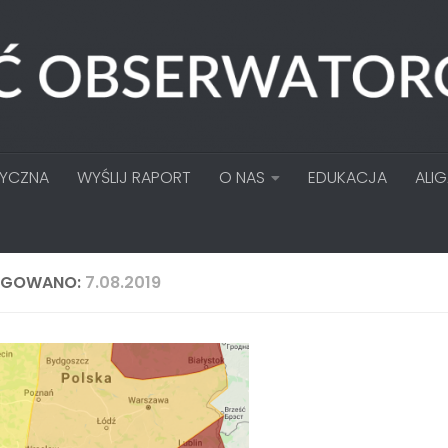
TYCZNA
WYŚLIJ RAPORT
O NAS
EDUKACJA
ALI
AGOWANO:
7.08.2019