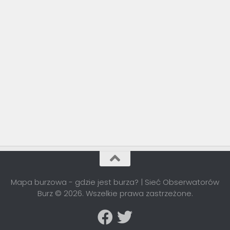
Mapa burzowa - gdzie jest burza? | Sieć Obserwatorów
Burz © 2026. Wszelkie prawa zastrzeżone.